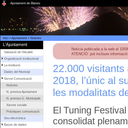
Ajuntament de Blanes
Inici
>
Ajuntament
>
Noticies
L'Ajuntament
Noticia publicada a la web el 10/
Salutació de l'Alcalde
ATENCIÓ: pot incloure informació 
Organització institucional
22.000 visitants
La institució
Dades del Municipi
2018, l’únic al 
Servei Comunicació
Notícies
les modalitats d
N. premsa Ajuntament
N. premsa G. Municipals
Xarxes socials
El Tuning Festival
Pràctiques comunicació
consolidat plenam
Seu electrònica
Bases de dades