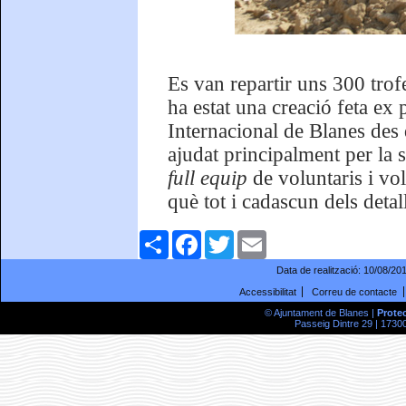
Es van repartir uns 300 trof
ha estat una creació feta ex 
Internacional de Blanes des
ajudat principalment per la 
full equip
de voluntaris i vo
què tot i cadascun dels detal
Comparteix
Facebook
Twitter
Email
Data de realització:
10/08/20
Accessibilitat
Correu de contacte
© Ajuntament de Blanes |
Prote
Passeig Dintre 29 | 17300