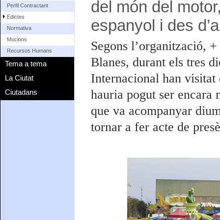
del món del motor, 
Perfil Contractant
Edictes
espanyol i des d’a
Normativa
Mocions
Segons l’organització, 
Recursos Humans
Blanes, durant els tres d
Tema a tema
Internacional han visitat
La Ciutat
hauria pogut ser encara 
Ciutadans
que va acompanyar diume
tornar a fer acte de presè