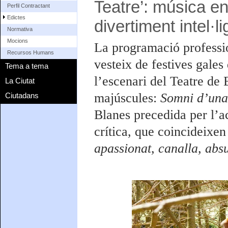
Teatre’: música en 
Perfil Contractant
Edictes
divertiment intel·li
Normativa
Mocions
La programació professio
Recursos Humans
vesteix de festives gale
Tema a tema
l’escenari del Teatre de 
La Ciutat
majúscules:
Somni d’una 
Ciutadans
Blanes precedida per l’a
crítica, que coincideixen
apassionat, canalla, absu