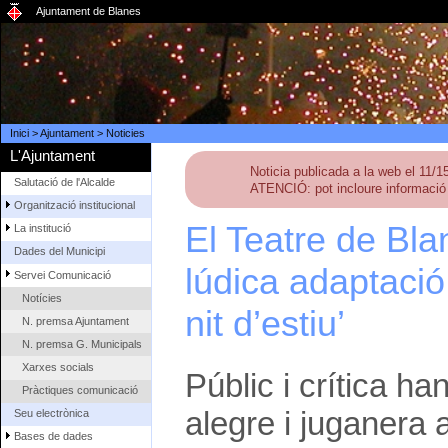
Ajuntament de Blanes
Inici
>
Ajuntament
>
Noticies
L'Ajuntament
Noticia publicada a la web el 11/
Salutació de l'Alcalde
ATENCIÓ: pot incloure informació 
Organització institucional
El Teatre de Bla
La institució
Dades del Municipi
lúdica adaptació
Servei Comunicació
Notícies
nit d’estiu’
N. premsa Ajuntament
N. premsa G. Municipals
Xarxes socials
Públic i crítica h
Pràctiques comunicació
alegre i juganera 
Seu electrònica
Bases de dades