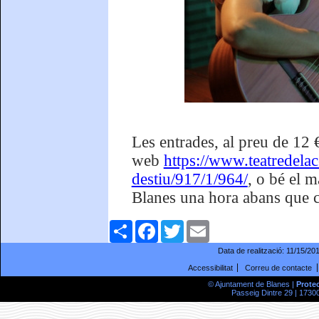
Les entrades, al preu de 12 
web
https://www.teatredela
destiu/917/1/964/
, o bé el m
Blanes una hora abans que com
Comparteix
Facebook
Twitter
Email
Data de realització:
11/15/20
Accessibilitat
Correu de contacte
© Ajuntament de Blanes |
Prote
Passeig Dintre 29 | 17300