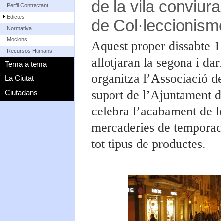
de la vila conviur
Perfil Contractant
Edictes
de Col·leccionism
Normativa
Mocions
Aquest proper dissabte 16
Recursos Humans
allotjaran la segona i da
Tema a tema
organitza l’Associació 
La Ciutat
suport de l’Ajuntament d
Ciutadans
celebra l’acabament de le
mercaderies de temporad
tot tipus de productes.