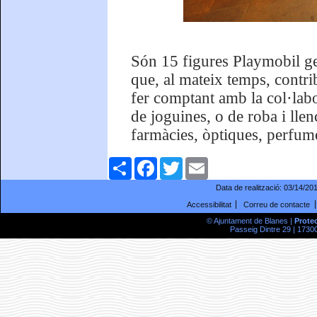
Són 15 figures Playmobil ge
que, al mateix temps, contri
fer comptant amb la col·lab
de joguines, o de roba i llen
farmàcies, òptiques, perfume
Comparteix
Facebook
Twitter
Email
Data de realització:
03/14/20
Accessibilitat
Correu de contacte
© Ajuntament de Blanes |
Prote
Passeig Dintre 29 | 17300