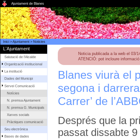
Ajuntament de Blanes
Inici
>
Ajuntament
>
Noticies
L'Ajuntament
Noticia publicada a la web el 03/
Salutació de l'Alcalde
ATENCIÓ: pot incloure informació 
Organització institucional
Blanes viurà el 
La institució
Dades del Municipi
segona i darrera
Servei Comunicació
Notícies
Carrer’ de l’AB
N. premsa Ajuntament
N. premsa G. Municipals
Xarxes socials
Després que la pri
Pràctiques comunicació
passat dissabte 9 
Seu electrònica
Bases de dades