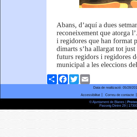
Abans, d’aquí a dues setman
reconeixement que atorga l’
i regidores que han format p
dimarts s’ha allargat tot jus
futurs regidors i regidores 
municipal a les eleccions de
Comparteix
Facebook
Twitter
Email
Data de realització:
05/28/20
Accessibilitat
Correu de contacte
© Ajuntament de Blanes |
Prote
Passeig Dintre 29 | 17300