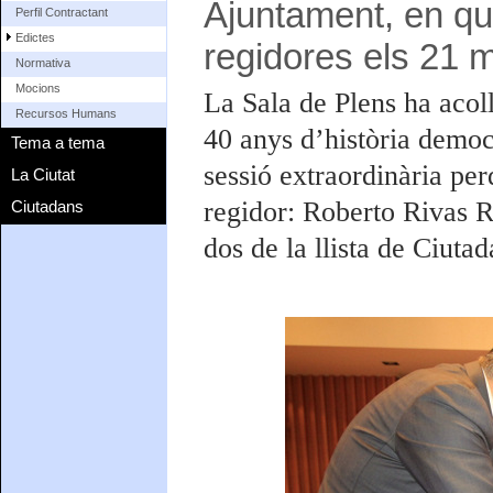
Ajuntament, en què
Perfil Contractant
Edictes
regidores els 21 
Normativa
Mocions
La Sala de Plens ha acolli
Recursos Humans
40 anys d’història democ
Tema a tema
sessió extraordinària pe
La Ciutat
regidor: Roberto Rivas R
Ciutadans
dos de la llista de Ciuta