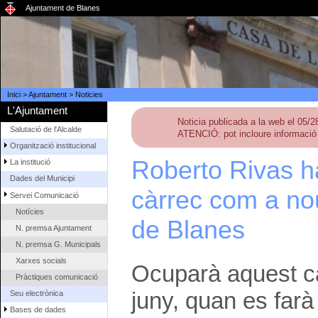
Ajuntament de Blanes
Inici
>
Ajuntament
>
Noticies
L'Ajuntament
Noticia publicada a la web el 05/
Salutació de l'Alcalde
ATENCIÓ: pot incloure informació 
Organització institucional
Roberto Rivas h
La institució
Dades del Municipi
càrrec com a nou
Servei Comunicació
Notícies
de Blanes
N. premsa Ajuntament
N. premsa G. Municipals
Xarxes socials
Ocuparà aquest cà
Pràctiques comunicació
juny, quan es farà
Seu electrònica
Bases de dades