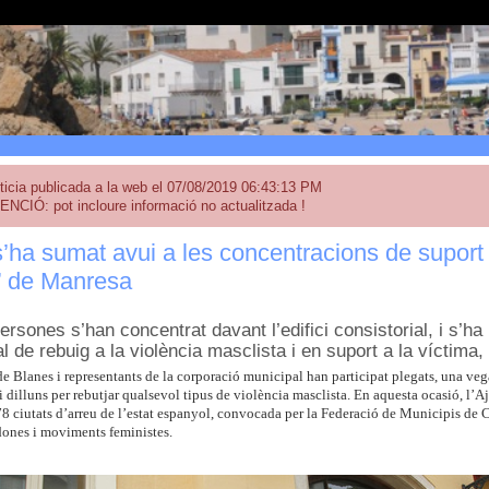
ticia publicada a la web el 07/08/2019 06:43:13 PM
ENCIÓ: pot incloure informació no actualitzada !
’ha sumat avui a les concentracions de suport 
 de Manresa
rsones s’han concentrat davant l’edifici consistorial, i s’ha 
al de rebuig a la violència masclista i en suport a la víctima
de Blanes i representants de la corporació municipal han participat plegats, una ve
i dilluns per rebutjar qualsevol tipus de violència masclista. En aquesta ocasió, l’A
8 ciutats d’arreu de l’estat espanyol, convocada per la Federació de Municipis de C
 dones i moviments feministes.