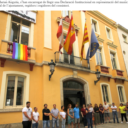
arian Anguita, s’han encarregat de llegir una Declaració Institucional en representació del muni
al de l’ajuntament, regidors i regidores del consistori.