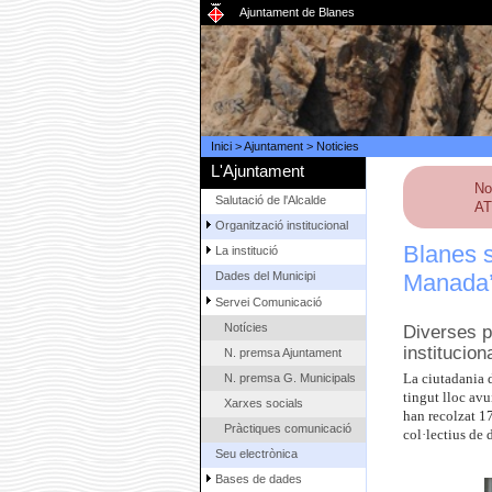
Ajuntament de Blanes
Inici
>
Ajuntament
>
Noticies
L'Ajuntament
No
Salutació de l'Alcalde
AT
Organització institucional
Blanes s
La institució
Manada’
Dades del Municipi
Servei Comunicació
Notícies
Diverses pe
institucion
N. premsa Ajuntament
N. premsa G. Municipals
La ciutadania 
tingut lloc avu
Xarxes socials
han recolzat 17
Pràctiques comunicació
col·lectius de
Seu electrònica
Bases de dades