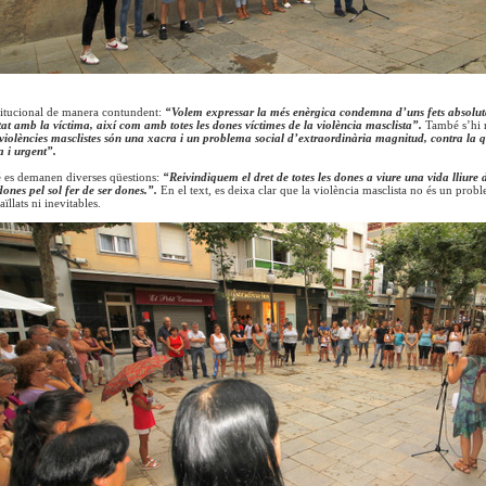
titucional de manera contundent:
“Volem expressar la més enèrgica condemna d’uns fets absolut
itat amb la víctima, així com amb totes les dones víctimes de la violència masclista”.
També s’hi 
violències masclistes són una xacra i un problema social d’extraordinària magnitud, contra la q
 i urgent”.
 es demanen diverses qüestions:
“Reivindiquem el dret de totes les dones a viure una vida lliure 
dones pel sol fer de ser dones.”.
En el text, es deixa clar que la violència masclista no és un probl
aïllats ni inevitables.