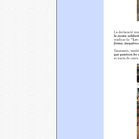
La declaració ins
la nostra solidar
eradicar-la:
“Les 
ferma, inequívoca
Tanmateix, també
que pateixen les 
es tracta de casos 