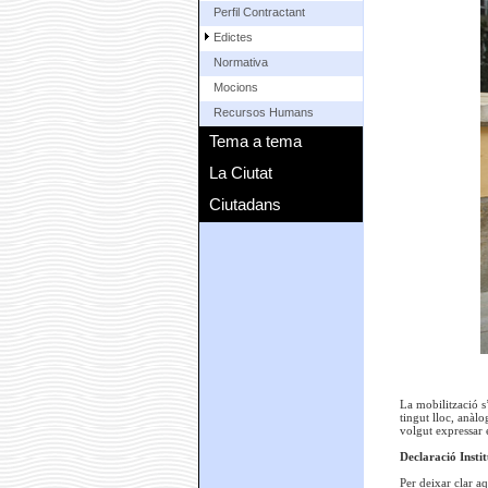
Perfil Contractant
Edictes
Normativa
Mocions
Recursos Humans
Tema a tema
La Ciutat
Ciutadans
La mobilització s
tingut lloc, anàlo
volgut expressar e
Declaració Instit
Per deixar clar a