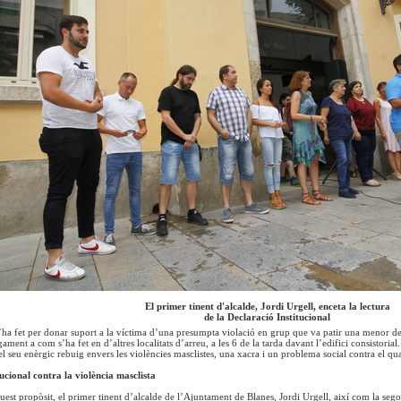
El primer tinent d'alcalde, Jordi Urgell, enceta la lectura
de la Declaració Institucional
’ha fet per donar suport a la víctima d’una presumpta violació en grup que va patir una menor 
gament a com s’ha fet en d’altres localitats d’arreu, a les 6 de la tarda davant l’edifici consistoria
l seu enèrgic rebuig envers les violències masclistes, una xacra i un problema social contra el qual
ucional contra la violència masclista
quest propòsit, el primer tinent d’alcalde de l’Ajuntament de Blanes, Jordi Urgell, així com la sego