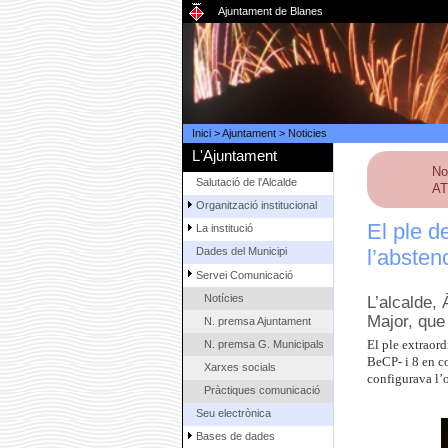
Ajuntament de Blanes
Inici
>
Ajuntament
>
Noticies
L'Ajuntament
No
Salutació de l'Alcalde
AT
Organització institucional
El ple d
La institució
l’absten
Dades del Municipi
Servei Comunicació
Notícies
L’alcalde,
Major, que
N. premsa Ajuntament
N. premsa G. Municipals
El ple extraor
BeCP- i 8 en co
Xarxes socials
configurava l’o
Pràctiques comunicació
Seu electrònica
Bases de dades