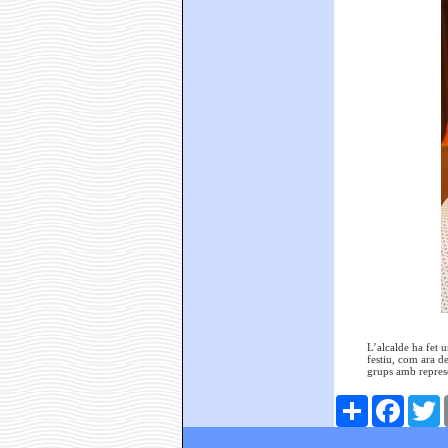
L’alcalde ha fet 
festiu, com ara d
grups amb repres
Comparteix
Faceboo
T