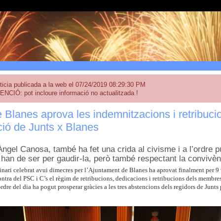
ticia publicada a la web el 07/24/2019 08:29:30 PM
ENCIÓ: pot incloure informació no actualitzada !
e Blanes aprova les indemnitzacions i retribuc
ció de Junts x Blanes
 Àngel Canosa, també ha fet una crida al civisme i a l’ordre 
 han de ser per gaudir-la, però també respectant la convivèn
dinari celebrat avui dimecres per l’Ajuntament de Blanes ha aprovat finalment per 9
ntra del PSC i C’s el règim de retribucions, dedicacions i retribucions dels membre
rdre del dia ha pogut prosperar gràcies a les tres abstencions dels regidors de Junts