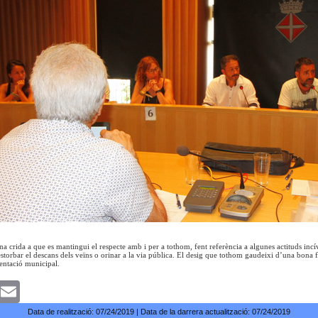
una crida a que es mantingui el respecte amb i per a tothom, fent referència a algunes actituds incí
estorbar el descans dels veïns o orinar a la via pública. El desig que tothom gaudeixi d’una bona f
entació municipal.
k
witter
Email
Data de realització:
07/24/2019
| Data de la darrera actualització:
07/24/2019