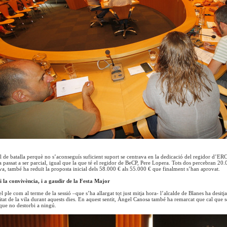
ll de batalla perquè no s’aconseguís suficient suport se centrava en la dedicació del regidor d’ER
a passat a ser parcial, igual que la que té el regidor de BeCP, Pere Lopera. Tots dos percebran 20.
va, també ha reduït la proposta inicial dels 58.000 € als 55.000 € que finalment s’han aprovat.
i la convivència, i a gaudir de la Festa Major
el ple com al terme de la sessió –que s’ha allargat tot just mitja hora- l’alcalde de Blanes ha desit
itat de la vila durant aquests dies. En aquest sentit, Àngel Canosa també ha remarcat que cal que s
que no destorbi a ningú.