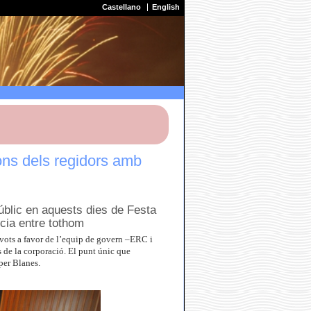
Castellano
English
ions dels regidors amb
públic en aquests dies de Festa
cia entre tothom
 vots a favor de l’equip de govern –ERC i
s de la corporació. El punt únic que
 per Blanes.