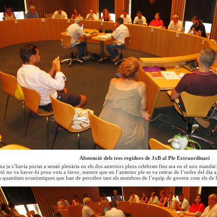
Abstenció dels tres regidors de JxB al Ple Extraordinari
 ja s’havia portat a sessió plenària en els dos anteriors plens celebrats fins ara en el nou mandat: e
ió no va haver-hi prou vots a favor, mentre que en l’anterior ple es va retirar de l’ordre del dia 
s quantitats econòmiques que han de percebre tant els membres de l’equip de govern com els de l