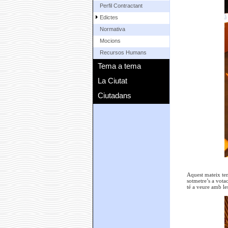
Perfil Contractant
Edictes
Normativa
Mocions
Recursos Humans
Tema a tema
La Ciutat
Ciutadans
Aquest mateix tema
sotmetre’s a votac
té a veure amb le