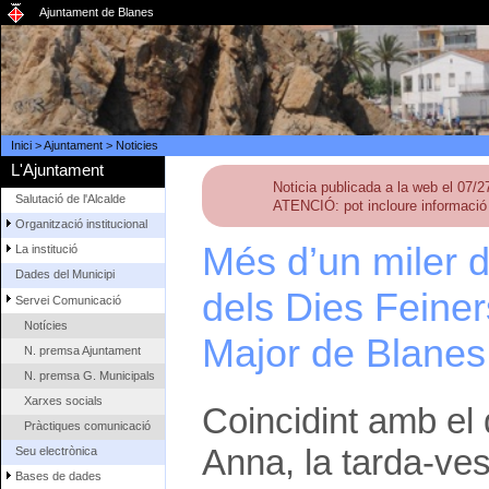
Ajuntament de Blanes
Inici
>
Ajuntament
>
Noticies
L'Ajuntament
Noticia publicada a la web el 07/
Salutació de l'Alcalde
ATENCIÓ: pot incloure informació 
Organització institucional
Més d’un miler 
La institució
Dades del Municipi
dels Dies Feiner
Servei Comunicació
Notícies
Major de Blanes
N. premsa Ajuntament
N. premsa G. Municipals
Xarxes socials
Coincidint amb el 
Pràctiques comunicació
Anna, la tarda-ve
Seu electrònica
Bases de dades