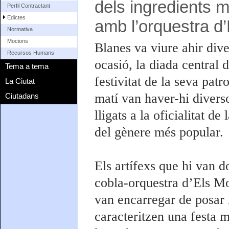
dels ingredients m
Perfil Contractant
Edictes
amb l’orquestra d
Normativa
Mocions
Blanes va viure ahir dive
Recursos Humans
ocasió, la diada central 
Tema a tema
festivitat de la seva patr
La Ciutat
matí van haver-hi diverso
Ciutadans
lligats a la oficialitat d
del gènere més popular.
Els artífexs que hi van d
cobla-orquestra d’Els Mon
van encarregar de posar 
caracteritzen una festa m