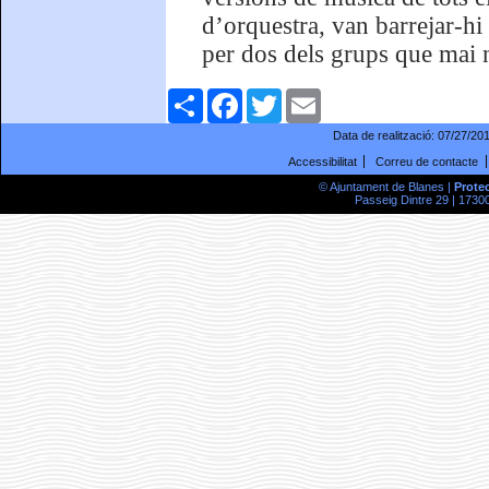
d’orquestra, van barrejar-hi
per dos dels grups que mai 
Comparteix
Facebook
Twitter
Email
Data de realització:
07/27/20
Accessibilitat
Correu de contacte
© Ajuntament de Blanes |
Prote
Passeig Dintre 29 | 17300