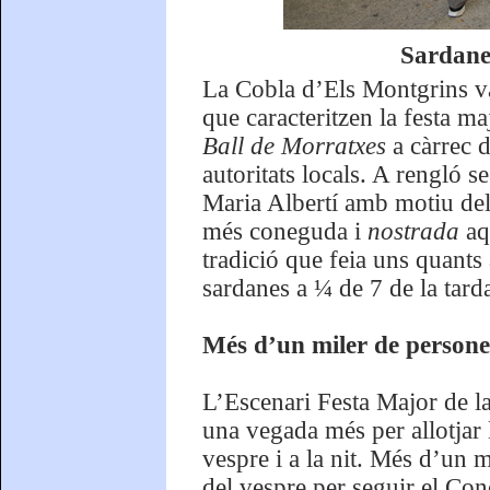
Sardane
La Cobla d’Els Montgrins va
que caracteritzen la festa m
Ball de Morratxes
a càrrec 
autoritats locals. A rengló 
Maria Albertí amb motiu del 
més coneguda i
nostrada
aq
tradició que feia uns quants
sardanes a ¼ de 7 de la tarda
Més d’un miler de persones
L’Escenari Festa Major de la
una vegada més per allotjar l
vespre i a la nit. Més d’un 
del vespre per seguir el Conc