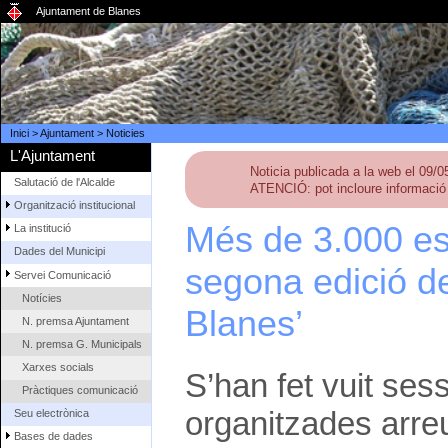
Ajuntament de Blanes
Inici
>
Ajuntament
>
Noticies
L'Ajuntament
Noticia publicada a la web el 09/
Salutació de l'Alcalde
ATENCIÓ: pot incloure informació 
Organització institucional
Més de 3.000 esp
La institució
Dades del Municipi
segona edició de
Servei Comunicació
Notícies
Blanes’
N. premsa Ajuntament
N. premsa G. Municipals
Xarxes socials
S’han fet vuit sess
Pràctiques comunicació
organitzades arreu
Seu electrònica
Bases de dades