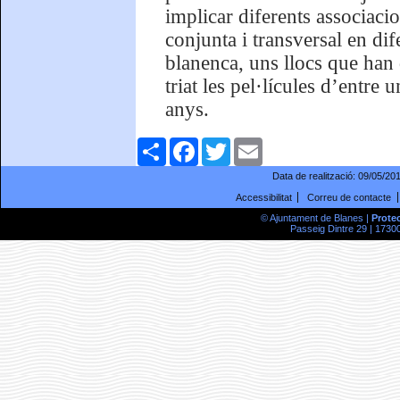
implicar diferents associaci
conjunta i transversal en dif
blanenca, uns llocs que han 
triat les pel·lícules d’entre 
anys.
Comparteix
Facebook
Twitter
Email
Data de realització:
09/05/20
Accessibilitat
Correu de contacte
© Ajuntament de Blanes |
Prote
Passeig Dintre 29 | 17300