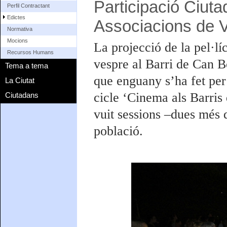
Participació Ciuta
Perfil Contractant
Edictes
Associacions de 
Normativa
Mocions
La projecció de la pel·lí
Recursos Humans
vespre al Barri de Can Bo
Tema a tema
que enguany s’ha fet per
La Ciutat
cicle ‘Cinema als Barris
Ciutadans
vuit sessions –dues més q
població.