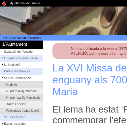
Ajuntament de Blanes
Inici
>
Ajuntament
>
Noticies
L'Ajuntament
Noticia publicada a la web el 09/
Salutació de l'Alcalde
ATENCIÓ: pot incloure informació 
Organització institucional
La XVI Missa de
La institució
Dades del Municipi
enguany als 700
Servei Comunicació
Notícies
Maria
N. premsa Ajuntament
N. premsa G. Municipals
Xarxes socials
El lema ha estat ‘P
Pràctiques comunicació
commemorar l’efe
Seu electrònica
Bases de dades