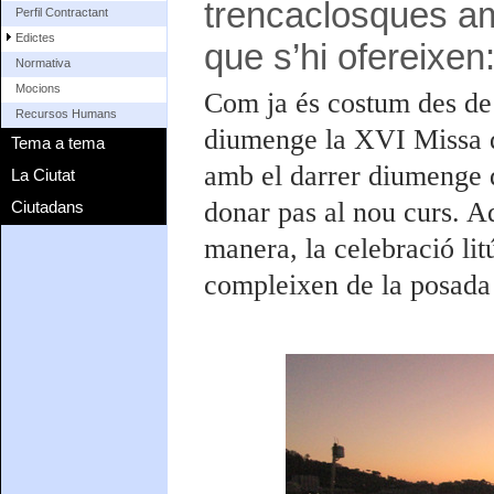
trencaclosques am
Perfil Contractant
Edictes
que s’hi ofereixen
Normativa
Mocions
Com ja és costum des de 
Recursos Humans
diumenge la XVI Missa de
Tema a tema
amb el darrer diumenge d
La Ciutat
donar pas al nou curs. A
Ciutadans
manera, la celebració lit
compleixen de la posada