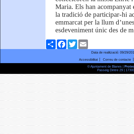
Maria. Els han acompanyat e
la tradició de participar-hi
emmarcat per la llum d’unes
esdeveniment únic des de mo
Comparteix
Facebook
Twitter
Email
Data de realització:
09/29/20
Accessibilitat
Correu de contacte
© Ajuntament de Blanes |
Prote
Passeig Dintre 29 | 17300