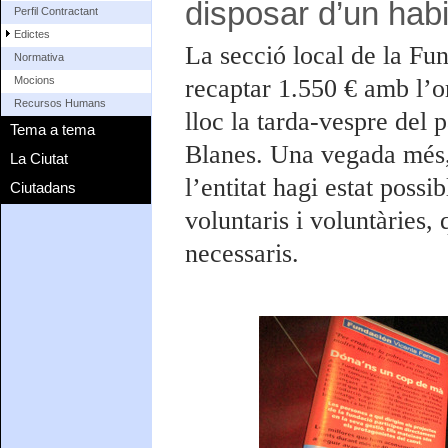
disposar d’un hab
Perfil Contractant
Edictes
La secció local de la Fu
Normativa
recaptar 1.550 € amb l’o
Mocions
Recursos Humans
lloc la tarda-vespre del
Tema a tema
Blanes. Una vegada més,
La Ciutat
l’entitat hagi estat poss
Ciutadans
voluntaris i voluntàries, 
necessaris.