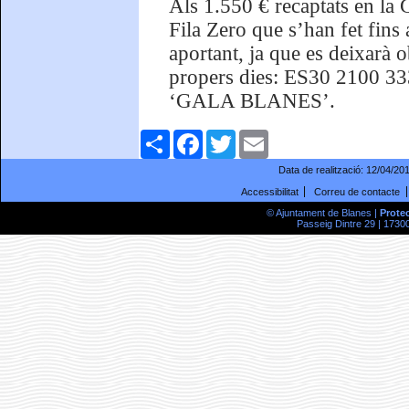
Als 1.550 € recaptats en la 
Fila Zero que s’han fet fins
aportant, ja que es deixarà o
propers dies: ES30 2100 33
‘GALA BLANES’.
Comparteix
Facebook
Twitter
Email
Data de realització:
12/04/20
Accessibilitat
Correu de contacte
© Ajuntament de Blanes |
Prote
Passeig Dintre 29 | 17300