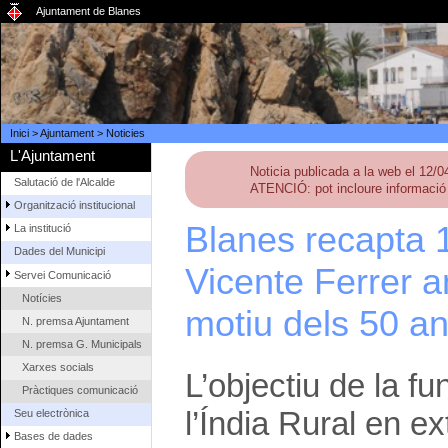
Ajuntament de Blanes
Inici
>
Ajuntament
>
Noticies
L'Ajuntament
Noticia publicada a la web el 12/
Salutació de l'Alcalde
ATENCIÓ: pot incloure informació 
Organització institucional
Blanes recapta 1
La institució
Dades del Municipi
Vicente Ferrer 
Servei Comunicació
Notícies
motiu dels 50 a
N. premsa Ajuntament
N. premsa G. Municipals
Xarxes socials
L’objectiu de la f
Pràctiques comunicació
l’Índia Rural en 
Seu electrònica
Bases de dades