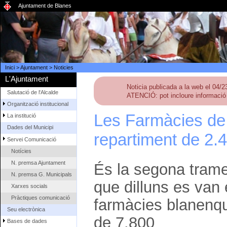
Ajuntament de Blanes
Inici
>
Ajuntament
>
Noticies
L'Ajuntament
Noticia publicada a la web el 04/
Salutació de l'Alcalde
ATENCIÓ: pot incloure informació 
Organització institucional
Les Farmàcies de 
La institució
Dades del Municipi
repartiment de 2.
Servei Comunicació
Notícies
N. premsa Ajuntament
És la segona trame
N. premsa G. Municipals
que dilluns es van 
Xarxes socials
Pràctiques comunicació
farmàcies blanenque
Seu electrònica
de 7.800
Bases de dades