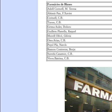
Farmàcies de Blanes
Adell Creixell, M. Teresa
Altimir Pau, F.Xavier
Creixell, C.B.
Turon, C.B.
Grima Aulet, Dolors
Guillem Planella, Raquel
Morell Olivé, Glòria
Oms Arias, C.B.
Pujol Pla, Narcís
Ramon Contreras, Borja
Sureda Casamor, C.B.
Vives Batrina, C.B.