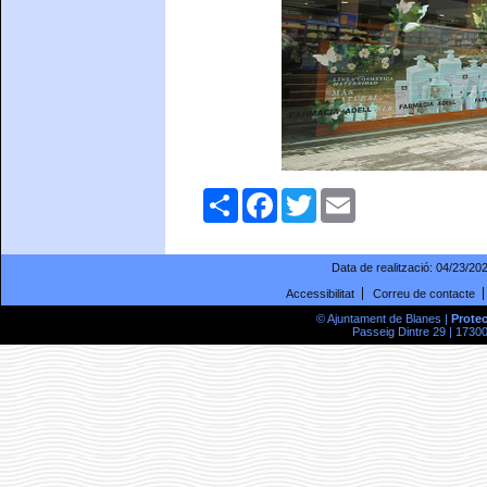
Comparteix
Facebook
Twitter
Email
Data de realització:
04/23/20
Accessibilitat
Correu de contacte
© Ajuntament de Blanes |
Prote
Passeig Dintre 29 | 17300