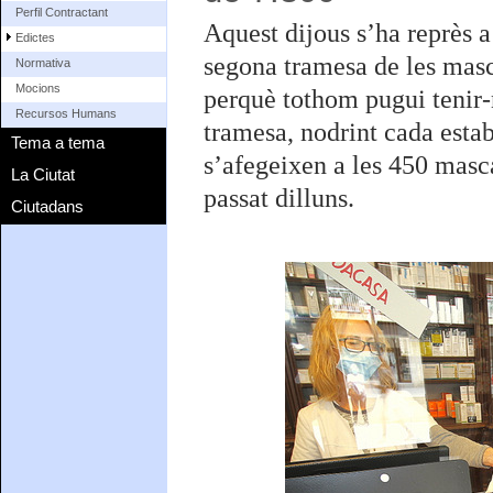
Perfil Contractant
Aquest dijous s’ha reprès a
Edictes
segona tramesa de les masc
Normativa
Mocions
perquè tothom pugui tenir-
Recursos Humans
tramesa, nodrint cada est
Tema a tema
s’afegeixen a les 450 masca
La Ciutat
passat dilluns.
Ciutadans