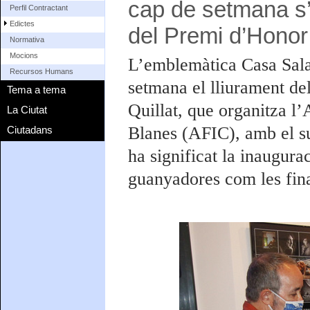
cap de setmana s’h
Perfil Contractant
Edictes
del Premi d’Honor
Normativa
Mocions
L’emblemàtica Casa Salad
Recursos Humans
setmana el lliurament de
Tema a tema
Quillat, que organitza l
La Ciutat
Blanes (AFIC), amb el s
Ciutadans
ha significat la inaugura
guanyadores com les fina