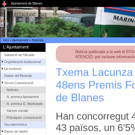
Ajuntament de Blanes
Inici
>
Ajuntament
>
Noticies
L'Ajuntament
Noticia publicada a la web el 07/
Salutació de l'Alcalde
ATENCIÓ: pot incloure informació 
Organització institucional
Txema Lacunza 
La institució
Dades del Municipi
48ens Premis Fot
Servei Comunicació
Notícies
de Blanes
N. premsa Ajuntament
N. premsa G. Municipals
Xarxes socials
Han concorregut 4
Pràctiques comunicació
43 països, un 6’5
Seu electrònica
Bases de dades