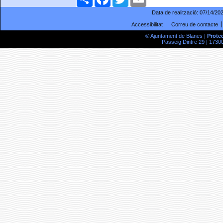
Data de realització:
07/14/20
Accessibilitat
Correu de contacte
© Ajuntament de Blanes |
Prote
Passeig Dintre 29 | 17300