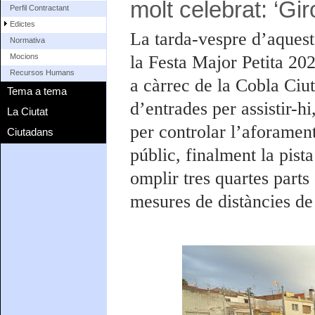
molt celebrat: ‘G
Perfil Contractant
Edictes
La tarda-vespre d’aquest
Normativa
la Festa Major Petita 20
Mocions
Recursos Humans
a càrrec de la Cobla Ciut
Tema a tema
d’entrades per assistir-hi
La Ciutat
per controlar l’aforament
Ciutadans
públic, finalment la pist
omplir tres quartes parts
mesures de distàncies de