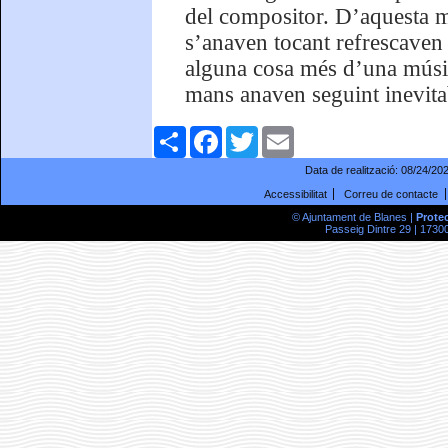
del compositor. D’aquesta m
s’anaven tocant refrescaven 
alguna cosa més d’una música
mans anaven seguint inevit
Comparteix
Facebook
Twitter
Email
Data de realització:
08/24/20
Accessibilitat
Correu de contacte
© Ajuntament de Blanes |
Prote
Passeig Dintre 29 | 17300