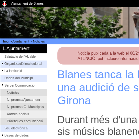
Ajuntament de Blanes
Inici
>
Ajuntament
>
Noticies
L'Ajuntament
Noticia publicada a la web el 08/
Salutació de l'Alcalde
ATENCIÓ: pot incloure informació 
Organització institucional
Blanes tanca la
La institució
Dades del Municipi
una audició de s
Servei Comunicació
Notícies
Girona
N. premsa Ajuntament
N. premsa G. Municipals
Xarxes socials
Durant més d’una h
Pràctiques comunicació
sis músics blanenc
Seu electrònica
Bases de dades