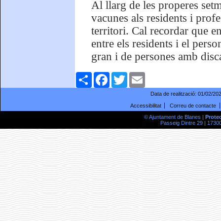
Al llarg de les properes set
vacunes als residents i profe
territori. Cal recordar que e
entre els residents i el perso
gran i de persones amb disca
Comparteix
Facebook
Twitter
Email
Data de realització:
01/02/20
Accessibilitat
Correu de contacte
© Ajuntament de Blanes |
Prote
Passeig Dintre 29 | 17300