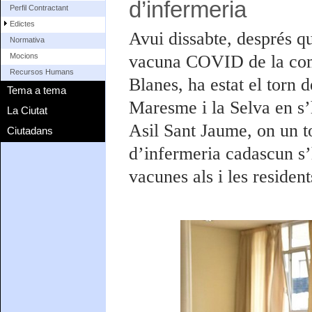
d’infermeria
Perfil Contractant
Edictes
Avui dissabte, després qu
Normativa
vacuna COVID de la coma
Mocions
Recursos Humans
Blanes, ha estat el torn 
Tema a tema
Maresme i la Selva en s’h
La Ciutat
Asil Sant Jaume, on un t
Ciutadans
d’infermeria cadascun s’
vacunes als i les resident