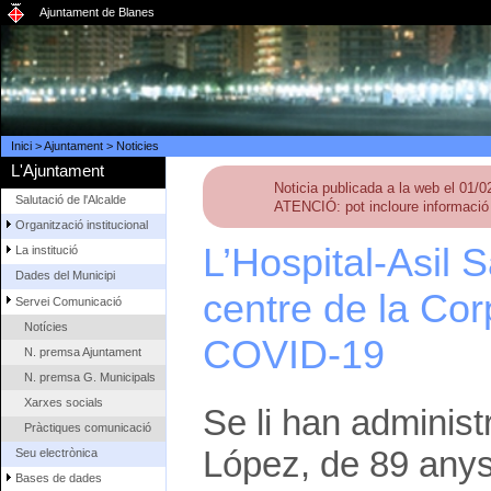
Ajuntament de Blanes
Inici
>
Ajuntament
>
Noticies
L'Ajuntament
Noticia publicada a la web el 01/
Salutació de l'Alcalde
ATENCIÓ: pot incloure informació 
Organització institucional
L’Hospital-Asil 
La institució
Dades del Municipi
centre de la Cor
Servei Comunicació
Notícies
COVID-19
N. premsa Ajuntament
N. premsa G. Municipals
Xarxes socials
Se li han administ
Pràctiques comunicació
López, de 89 anys,
Seu electrònica
Bases de dades