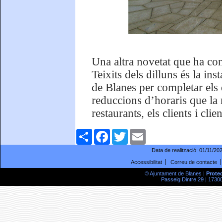
Una altra novetat que ha co
Teixits dels dilluns és la in
de Blanes per completar els
reduccions d’horaris que la
restaurants, els clients i cli
Comparteix
Facebook
Twitter
Email
Data de realització:
01/11/20
Accessibilitat
Correu de contacte
© Ajuntament de Blanes |
Prote
Passeig Dintre 29 | 17300