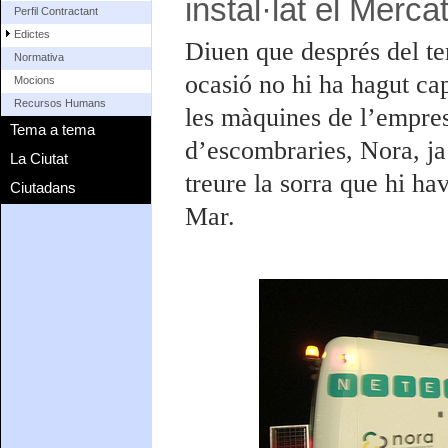
instal·lat el Mercat
Perfil Contractant
Edictes
Diuen que després del te
Normativa
ocasió no hi ha hagut ca
Mocions
Recursos Humans
les màquines de l’empresa
Tema a tema
d’escombraries, Nora, ja 
La Ciutat
treure la sorra que hi h
Ciutadans
Mar.