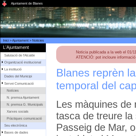
Ajuntament de Blanes
Inici
>
Ajuntament
>
Noticies
L'Ajuntament
Noticia publicada a la web el 01/
Salutació de l'Alcalde
ATENCIÓ: pot incloure informació 
Organització institucional
Blanes reprèn la
La institució
Dades del Municipi
temporal del ca
Servei Comunicació
Notícies
N. premsa Ajuntament
Les màquines de ne
N. premsa G. Municipals
Xarxes socials
tasca de treure la
Pràctiques comunicació
Passeig de Mar, on
Seu electrònica
Bases de dades