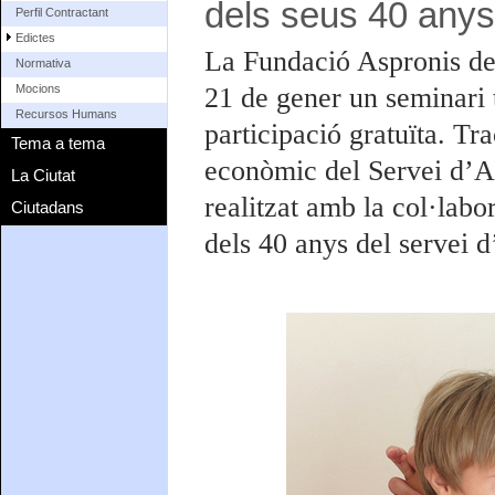
dels seus 40 anys
Perfil Contractant
Edictes
La Fundació Aspronis de 
Normativa
21 de gener un seminari t
Mocions
Recursos Humans
participació gratuïta. Tra
Tema a tema
econòmic del Servei d’A
La Ciutat
realitzat amb la col·lab
Ciutadans
dels 40 anys del servei 