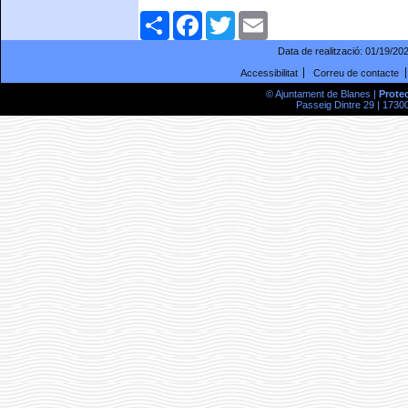
Comparteix
Facebook
Twitter
Email
Data de realització:
01/19/20
Accessibilitat
Correu de contacte
© Ajuntament de Blanes |
Prote
Passeig Dintre 29 | 17300