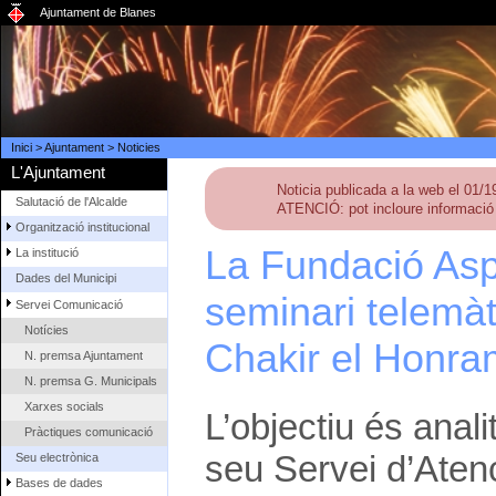
Ajuntament de Blanes
Inici
>
Ajuntament
>
Noticies
L'Ajuntament
Noticia publicada a la web el 01/
Salutació de l'Alcalde
ATENCIÓ: pot incloure informació 
Organització institucional
La Fundació Asp
La institució
Dades del Municipi
seminari telemàt
Servei Comunicació
Notícies
Chakir el Honra
N. premsa Ajuntament
N. premsa G. Municipals
Xarxes socials
L’objectiu és anali
Pràctiques comunicació
seu Servei d’Aten
Seu electrònica
Bases de dades