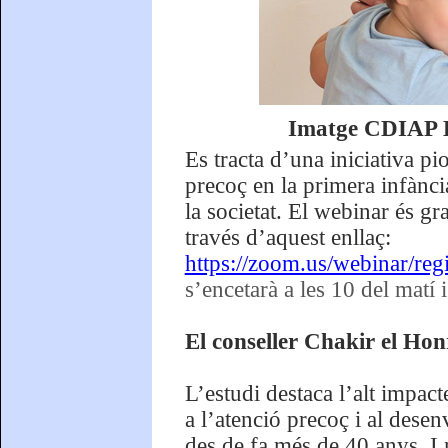
Imatge CDIAP Bl
Es tracta d’una iniciativa pi
precoç en la primera infànci
la societat. El webinar és gra
través d’aquest enllaç:
https://zoom.us/webinar/
s’encetarà a les 10 del matí 
El conseller Chakir el Ho
L’estudi destaca l’alt impact
a l’atenció precoç i al des
des de fa més de 40 anys. I n