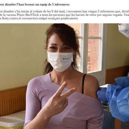
est dissabte l’han format un equip de 5 infermeres
st dissabte s’ha iniciat al voltant de les 9 del matí, i novament han vingut 5 infermeres que, divi
s de la vacuna Pfizer-BioNTech a totes les persones que les havien de rebre per segona vegada. Un
a lluita contra el coronavirus estigui avançant positivament.