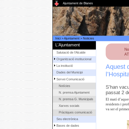
Ajuntament de Blanes
Inici
>
Ajuntament
>
Noticies
L'Ajuntament
No
Salutació de l'Alcalde
AT
Organització institucional
Aquest d
La institució
l’Hospit
Dades del Municipi
Servei Comunicació
Notícies
S’han vacu
passat 2 d
N. premsa Ajuntament
N. premsa G. Municipals
El matí d’aques
residents i prof
Xarxes socials
va ser el prime
Pràctiques comunicació
Seu electrònica
Bases de dades