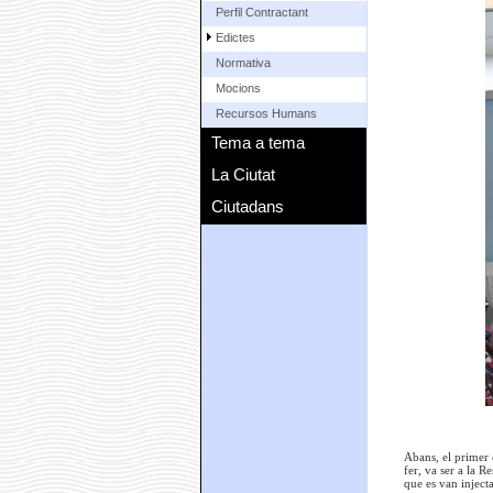
Perfil Contractant
Edictes
Normativa
Mocions
Recursos Humans
Tema a tema
La Ciutat
Ciutadans
Abans, el primer 
fer, va ser a la R
que es van injecta