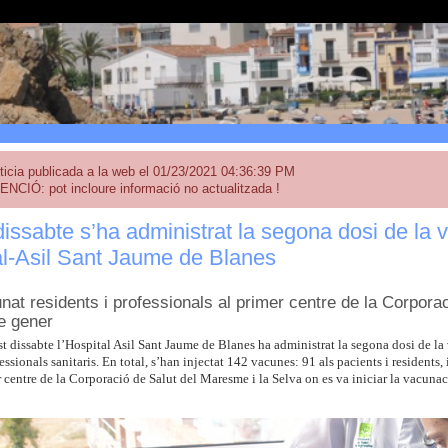
ticia publicada a la web el 01/23/2021 04:36:39 PM
ENCIÓ: pot incloure informació no actualitzada !
issabte s’ha administrat la segona dosi de l
al-Asil Sant Jaume de Blanes
nat residents i professionals al primer centre de la Corpora
e gener
t dissabte l’Hospital Asil Sant Jaume de Blanes ha administrat la segona dosi de l
essionals sanitaris. En total, s’han injectat 142 vacunes: 91 als pacients i residents, 
r centre de la Corporació de Salut del Maresme i la Selva on es va iniciar la vacunac