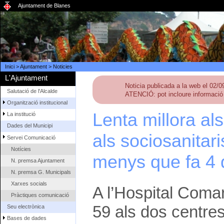
Ajuntament de Blanes
Inici
>
Ajuntament
>
Noticies
L'Ajuntament
Noticia publicada a la web el 02/
Salutació de l'Alcalde
ATENCIÓ: pot incloure informació 
Organització institucional
Lenta millora als
La institució
Dades del Municipi
als sociosanita
Servei Comunicació
Notícies
menys que fa 4 
N. premsa Ajuntament
N. premsa G. Municipals
Xarxes socials
A l’Hospital Comar
Pràctiques comunicació
59 als dos centres 
Seu electrònica
Bases de dades