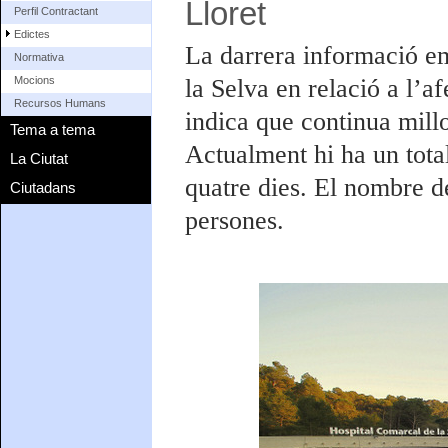
Lloret
Perfil Contractant
Edictes
La darrera informació e
Normativa
la Selva en relació a l’a
Mocions
Recursos Humans
indica que continua millo
Tema a tema
Actualment hi ha un tota
La Ciutat
quatre dies. El nombre de
Ciutadans
persones.