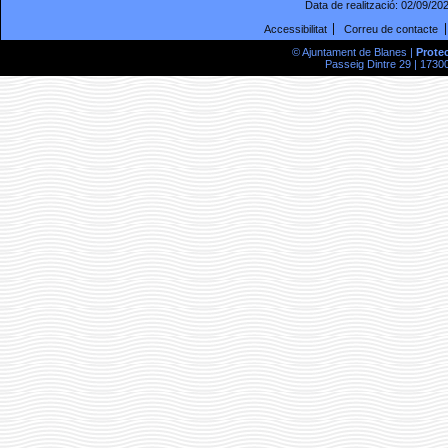
Data de realització:
02/09/20
Accessibilitat
Correu de contacte
© Ajuntament de Blanes |
Prote
Passeig Dintre 29 | 17300