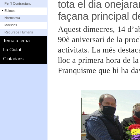
tota el dia onejar
Perfil Contractant
Edictes
façana principal de
Normativa
Mocions
Aquest dimecres, 14 d’a
Recursos Humans
90è aniversari de la pro
Tema a tema
activitats. La més destac
La Ciutat
lloc a primera hora de l
Ciutadans
Franquisme que hi ha da