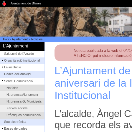
Ajuntament de Blanes
Inici
>
Ajuntament
>
Noticies
L'Ajuntament
Noticia publicada a la web el 04/
Salutació de l'Alcalde
ATENCIÓ: pot incloure informació 
Organització institucional
L’Ajuntament d
La institució
Dades del Municipi
aniversari de la
Servei Comunicació
Notícies
Institucional
N. premsa Ajuntament
N. premsa G. Municipals
Xarxes socials
L’alcalde, Àngel C
Pràctiques comunicació
que recorda els av
Seu electrònica
Bases de dades