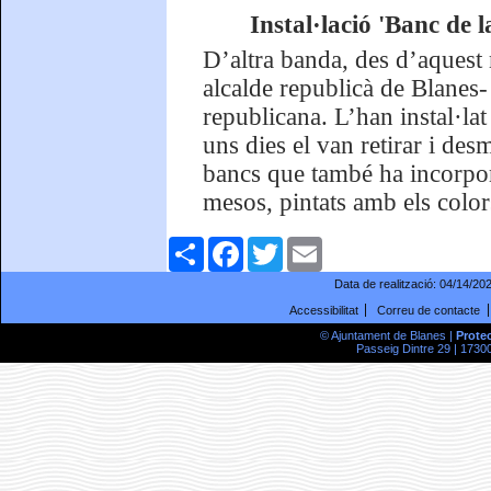
Instal·lació 'Banc de 
D’altra banda, des d’aquest
alcalde republicà de Blanes-
republicana. L’han instal·la
uns dies el van retirar i desm
bancs que també ha incorpor
mesos, pintats amb els colors
Comparteix
Facebook
Twitter
Email
Data de realització:
04/14/20
Accessibilitat
Correu de contacte
© Ajuntament de Blanes |
Prote
Passeig Dintre 29 | 17300