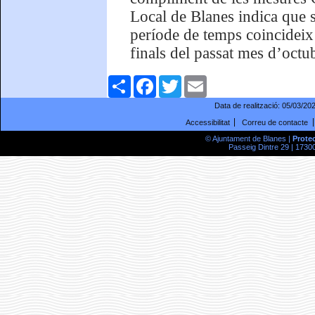
Local de Blanes indica que s
període de temps coincideix
finals del passat mes d’octu
Comparteix
Facebook
Twitter
Email
Data de realització:
05/03/20
Accessibilitat
Correu de contacte
© Ajuntament de Blanes |
Prote
Passeig Dintre 29 | 17300