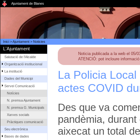
Ajuntament de Blanes
Inici
>
Ajuntament
>
Noticies
L'Ajuntament
Noticia publicada a la web el 05/
Salutació de l'Alcalde
ATENCIÓ: pot incloure informació 
Organització institucional
La Policia Local
La institució
Dades del Municipi
actes COVID dur
Servei Comunicació
Notícies
N. premsa Ajuntament
Des que va comen
N. premsa G. Municipals
Xarxes socials
pandèmia, durant 
Pràctiques comunicació
aixecat un total d
Seu electrònica
Bases de dades