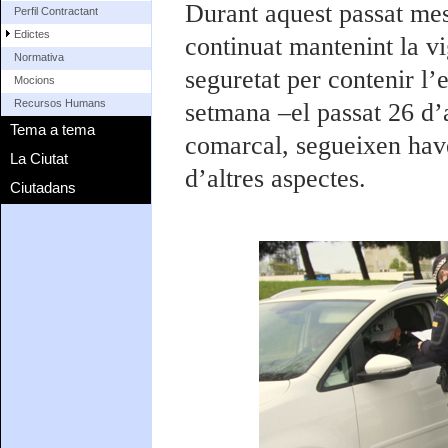
Durant aquest passat mes
Perfil Contractant
Edictes
continuat mantenint la v
Normativa
seguretat per contenir l
Mocions
Recursos Humans
setmana –el passat 26 d’a
Tema a tema
comarcal, segueixen hav
La Ciutat
d’altres aspectes.
Ciutadans