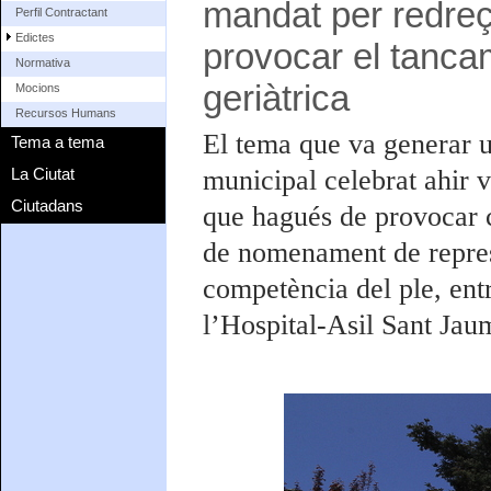
mandat per redreç
Perfil Contractant
Edictes
provocar el tancam
Normativa
geriàtrica
Mocions
Recursos Humans
El tema que va generar u
Tema a tema
La Ciutat
municipal celebrat ahir 
Ciutadans
que hagués de provocar c
de nomenament de represe
competència del ple, entr
l’Hospital-Asil Sant Jau