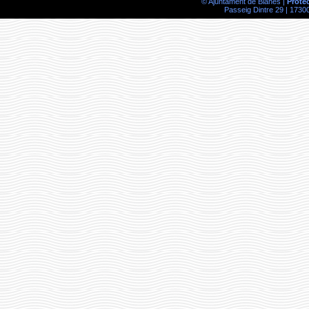
© Ajuntament de Blanes |
Prote
Passeig Dintre 29 | 17300