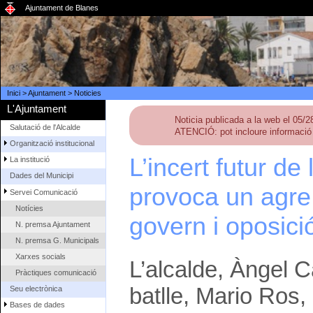
Ajuntament de Blanes
Inici
>
Ajuntament
>
Noticies
L'Ajuntament
Noticia publicada a la web el 05/
Salutació de l'Alcalde
ATENCIÓ: pot incloure informació 
Organització institucional
L’incert futur de
La institució
Dades del Municipi
provoca un agre 
Servei Comunicació
Notícies
govern i oposici
N. premsa Ajuntament
N. premsa G. Municipals
Xarxes socials
L’alcalde, Àngel C
Pràctiques comunicació
batlle, Mario Ros
Seu electrònica
Bases de dades