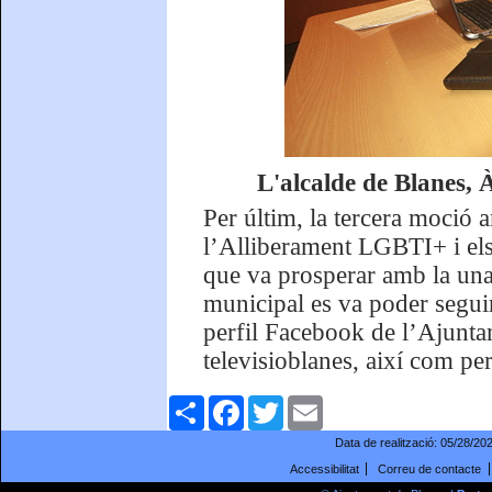
L'alcalde de Blanes, 
Per últim, la tercera moció 
l’Alliberament LGBTI+ i els
que va prosperar amb la unan
municipal es va poder seguir
perfil Facebook de l’Ajuntam
televisioblanes, així com pe
Comparteix
Facebook
Twitter
Email
Data de realització:
05/28/20
Accessibilitat
Correu de contacte