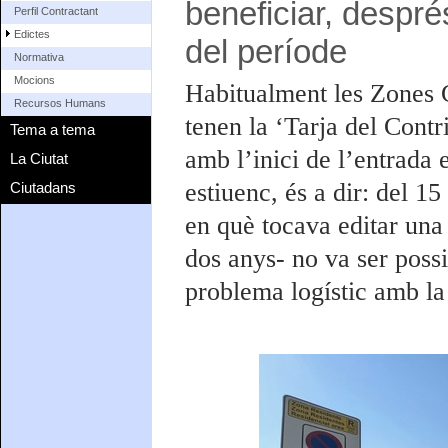
beneficiar, després
Perfil Contractant
Edictes
del període
Normativa
Mocions
Habitualment les Zones G
Recursos Humans
tenen la ‘Tarja del Cont
Tema a tema
amb l’inici de l’entrada
La Ciutat
estiuenc, és a dir: del 1
Ciutadans
en què tocava editar una
dos anys- no va ser poss
problema logístic amb la