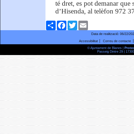
té dret, es pot demanar que 
d’Hisenda, al telèfon 972 3
Comparteix
Facebook
Twitter
Email
Data de realització:
06/22/20
Accessibilitat
Correu de contacte
© Ajuntament de Blanes |
Prote
Passeig Dintre 29 | 17300