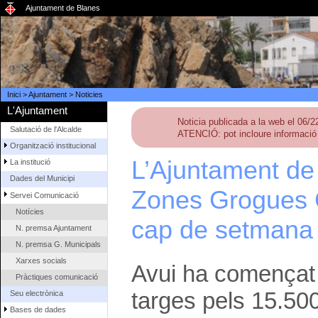
Ajuntament de Blanes
Inici
>
Ajuntament
>
Noticies
L'Ajuntament
Noticia publicada a la web el 06/
Salutació de l'Alcalde
ATENCIÓ: pot incloure informació 
Organització institucional
L’Ajuntament de
La institució
Dades del Municipi
Zones Grogues G
Servei Comunicació
Notícies
cap de setmana d
N. premsa Ajuntament
N. premsa G. Municipals
Xarxes socials
Avui ha començat e
Pràctiques comunicació
targes pels 15.50
Seu electrònica
Bases de dades