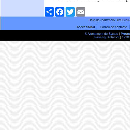
Comparteix
Facebook
Twitter
Email
Data de realització:
12/03/20
Accessibilitat
Correu de contacte
© Ajuntament de Blanes |
Prote
Passeig Dintre 29 | 17300