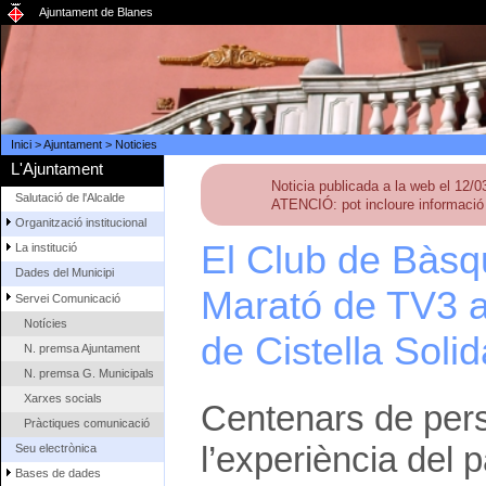
Ajuntament de Blanes
Inici
>
Ajuntament
>
Noticies
L'Ajuntament
Noticia publicada a la web el 12/
Salutació de l'Alcalde
ATENCIÓ: pot incloure informació 
Organització institucional
El Club de Bàsq
La institució
Dades del Municipi
Marató de TV3 a
Servei Comunicació
Notícies
de Cistella Solid
N. premsa Ajuntament
N. premsa G. Municipals
Xarxes socials
Centenars de pers
Pràctiques comunicació
l’experiència del
Seu electrònica
Bases de dades