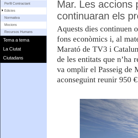
Mar. Les accions p
Perfil Contractant
Edictes
continuaran els p
Normativa
Mocions
Aquests dies continuen or
Recursos Humans
fons econòmics i, al mate
Tema a tema
Marató de TV3 i Catalun
La Ciutat
de les entitats que n’ha 
Ciutadans
va omplir el Passeig de 
aconseguint reunir 950 €