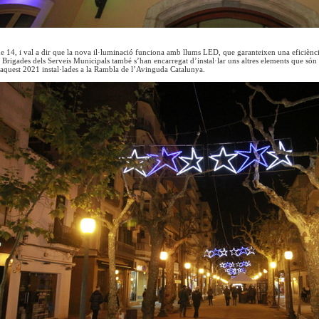
de 14, i val a dir que la nova il·luminació funciona amb llums LED, que garanteixen una eficiència 
s Brigades dels Serveis Municipals també s’han encarregat d’instal·lar uns altres elements que són
aquest 2021 instal·lades a la Rambla de l’Avinguda Catalunya.