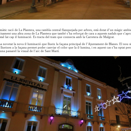
àtic racó de La Plantera, una rambla central flanquejada per arbres, està dotat d’un màgic ambie
isament una altra zona de La Plantera que també s’ha reforçat de cara a aquests nadals que s’apro
stal·lat cap il·luminació. Es tracta del tram que connecta amb la Carretera de Malgrat.
a novetat la nova il·luminació que llueix la façana principal de l’Ajuntament de Blanes. El nou sis
llueixen a la façana permet poder canviar el color que la il·lumina, i en aquest cas s’ha optat 
 una passarel·la visual de l’arc de Sant Martí.