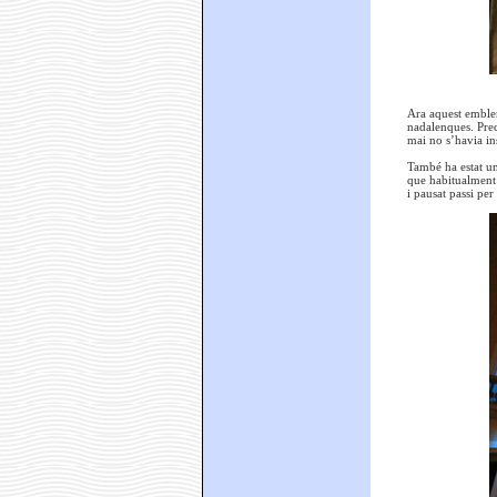
Ara aquest emblem
nadalenques. Prec
mai no s’havia in
També ha estat un
que habitualment 
i pausat passi per