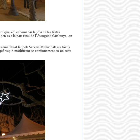
nt que vol encomanar la joia de les festes
pen és a la part final de l’Avinguda Catalunya, on
tema instal·lat pels Serveis Municipals als focus
perquè vagin modificant-se contínuament en un suau