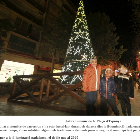
Arbre Lumínic de la Plaça d'Espanya
liat el nombre de carrers on s’ha estat instal·lant durant els darrers dies la il·luminació nadalenca
ateix temps, s’han substituït algun dels tradicionals elements prou coneguts al municipi tant per v
per a la il·luminació nadalenca, el doble que al 2020