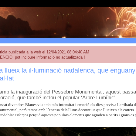
ticia publicada a la web el 12/04/2021 08:04:40 AM
ENCIÓ: pot incloure informació no actualitzada !
a llueix la il·luminació nadalenca, que enguany
al·lat
 amb la inauguració del Pessebre Monumental, aquest passa
coració, que també inclou el popular ‘Arbre Lumínic’
ssat divendres Blanes viu amb més intensitat i emoció els dies previs a l’arribada 
onumental, però també amb l’encesa dels llums decoratius que llueixen als carrers
 redoblat esforços perquè aquests populars elements que agraden a petits i grans es