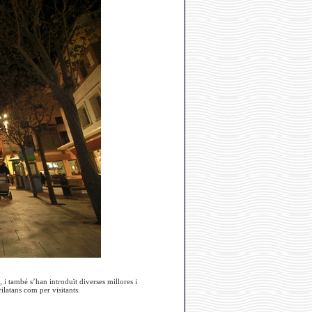
, i també s’han introduït diverses millores i
ilatans com per visitants.