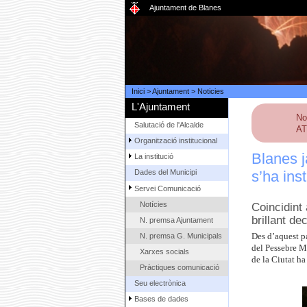
Ajuntament de Blanes
Inici
>
Ajuntament
>
Noticies
L'Ajuntament
No
Salutació de l'Alcalde
AT
Organització institucional
Blanes j
La institució
s’ha inst
Dades del Municipi
Servei Comunicació
Notícies
Coincidint
brillant de
N. premsa Ajuntament
N. premsa G. Municipals
Des d’aquest pa
del Pessebre M
Xarxes socials
de la Ciutat ha
Pràctiques comunicació
Seu electrònica
Bases de dades