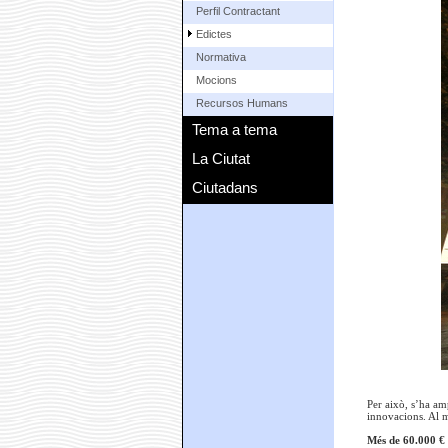
Perfil Contractant
Edictes
Normativa
Mocions
Recursos Humans
Tema a tema
La Ciutat
Ciutadans
Per això, s’ha amp
innovacions. Al m
Més de 60.000 € 