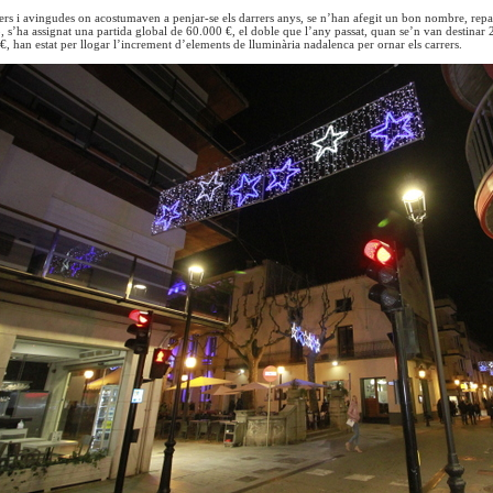
ers i avingudes on acostumaven a penjar-se els darrers anys, se n’han afegit un bon nombre, repar
, s’ha assignat una partida global de 60.000 €, el doble que l’any passat, quan se’n van destinar 
, han estat per llogar l’increment d’elements de lluminària nadalenca per ornar els carrers.