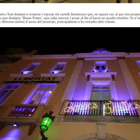
nts s’han destinat a comprar i reposar els cartells lluminosos que, en aquest cas, sí que són propie
ols que desitgen ‘Bones Festes’, que calia renovar i posar al dia al haver-se quedat obsolets. Se n’
diferents indrets d’arreu del municipi, principalment a les entrades dels veïnats.