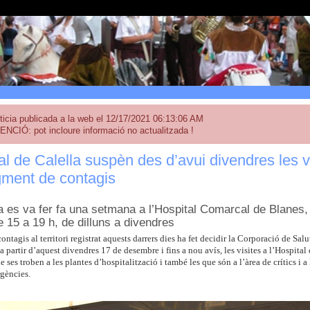
ticia publicada a la web el 12/17/2021 06:13:06 AM
ENCIÓ: pot incloure informació no actualitzada !
al de Calella suspèn des d’avui divendres les vi
gment de contagis
ja es va fer fa una setmana a l’Hospital Comarcal de Blanes,
e 15 a 19 h, de dilluns a divendres
ntagis al territori registrat aquests darrers dies ha fet decidir la Corporació de Sal
 partir d’aquest divendres 17 de desembre i fins a nou avís, les visites a l’Hospital 
e ses troben a les plantes d’hospitalització i també les que són a l’àrea de crítics i
rgències.