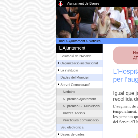
Ajuntament de Blanes
Inici
>
Ajuntament
>
Noticies
L'Ajuntament
No
Salutació de l'Alcalde
AT
Organització institucional
L’Hospit
La institució
per l’au
Dades del Municipi
Servei Comunicació
Notícies
Igual que 
recollida d
N. premsa Ajuntament
N. premsa G. Municipals
L’augment de co
temporalment, a
Xarxes socials
les persones qu
Pràctiques comunicació
del Servei d’U
Seu electrònica
Bases de dades