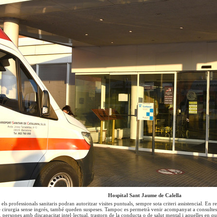
Hospital Sant Jaume de Calella
 els professionals sanitaris podran autoritzar visites puntuals, sempre sota criteri assistencial. En
 de cirurgia sense ingrés, també queden suspeses. Tampoc es permetrà venir acompanyat a consultes 
 persones amb discapacitat intel·lectual, trastorn de la conducta o de salut mental i aquelles en 