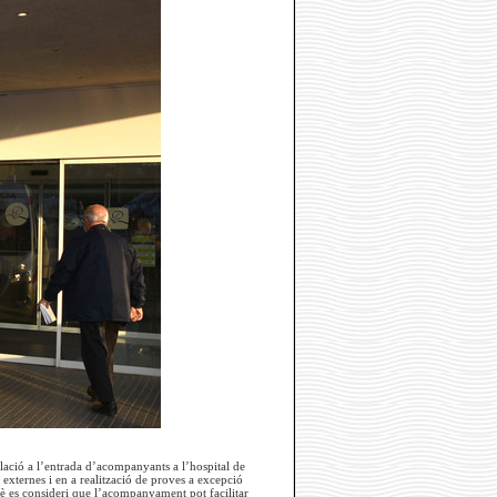
 relació a l’entrada d’acompanyants a l’hospital de
externes i en a realització de proves a excepció
què es consideri que l’acompanyament pot facilitar