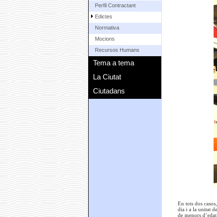
Perfil Contractant
Edictes
Normativa
Mocions
Recursos Humans
Tema a tema
La Ciutat
Ciutadans
En tots dos casos,
dia i a la unitat
de menors d’edat,