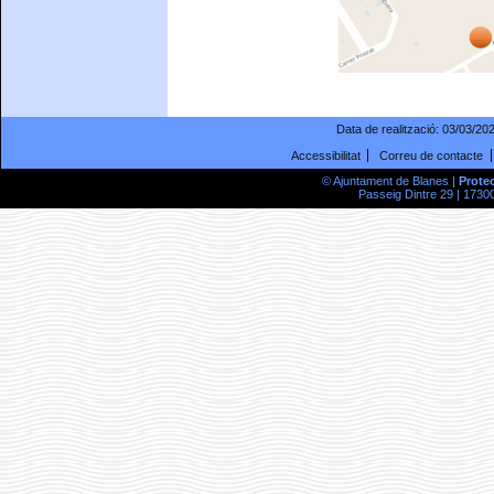
Data de realització:
03/03/20
Accessibilitat
Correu de contacte
© Ajuntament de Blanes |
Prote
Passeig Dintre 29 | 17300