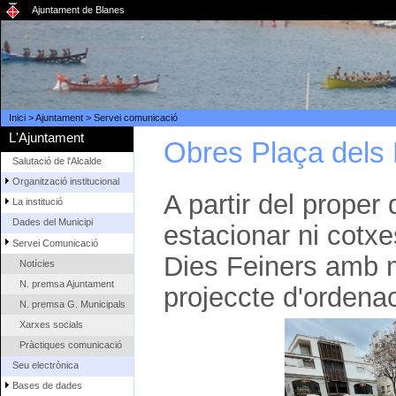
Ajuntament de Blanes
Inici
>
Ajuntament
>
Servei comunicació
L'Ajuntament
Obres Plaça dels 
Salutació de l'Alcalde
Organització institucional
A partir del prope
La institució
Dades del Municipi
estacionar ni cotxe
Servei Comunicació
Dies Feiners amb mo
Notícies
N. premsa Ajuntament
projeccte d'ordenac
N. premsa G. Municipals
Xarxes socials
Pràctiques comunicació
Seu electrònica
Bases de dades