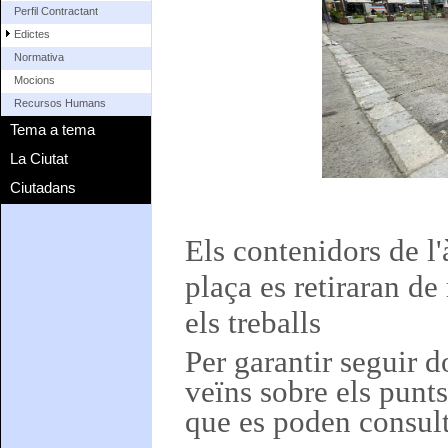
Perfil Contractant
Edictes
Normativa
Mocions
Recursos Humans
Tema a tema
La Ciutat
Ciutadans
Els contenidors de l'
plaça es retiraran 
els treballs
Per garantir seguir d
veïns sobre els punts
que es poden consult