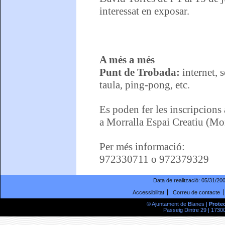
interessat en exposar.
A més a més
Punt de Trobada:
internet, s
taula, ping-pong, etc.
Es poden fer les inscripcions 
a Morralla Espai Creatiu (Mo
Per més informació:
972330711 o 972379329
Data de realització:
05/31/20
Accessibilitat
Correu de contacte
© Ajuntament de Blanes |
Prote
Passeig Dintre 29 | 17300