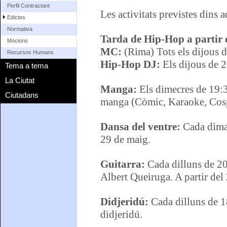
Perfil Contractant
Les activitats previstes dins
Edictes
Normativa
Tarda de Hip-Hop a partir 
Mocions
MC:
(Rima) Tots els dijous
Recursos Humans
Hip-Hop DJ:
Els dijous de 
Tema a tema
La Ciutat
Manga:
Els dimecres de 19:3
Ciutadans
manga (Còmic, Karaoke, Cosp
Dansa del ventre:
Cada dimar
29 de maig.
Guitarra:
Cada dilluns de 20h
Albert Queiruga. A partir del
Didjeridú:
Cada dilluns de 18
didjeridú.