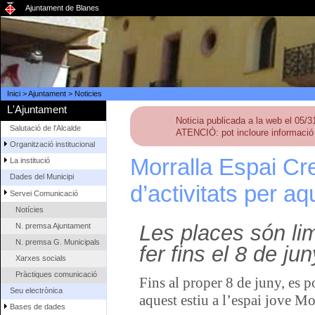
Ajuntament de Blanes
Inici
>
Ajuntament
>
Noticies
L'Ajuntament
Noticia publicada a la web el 05/
Salutació de l'Alcalde
ATENCIÓ: pot incloure informació 
Organització institucional
Morralla Espai Cr
La institució
Dades del Municipi
d’activitats per aq
Servei Comunicació
Notícies
Les places són lim
N. premsa Ajuntament
N. premsa G. Municipals
fer fins el 8 de jun
Xarxes socials
Pràctiques comunicació
Fins al proper 8 de juny, es p
Seu electrònica
aquest estiu a l’espai jove Mo
Bases de dades