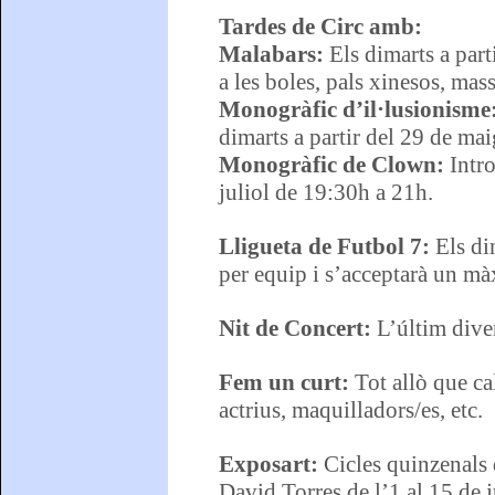
Tardes de Circ amb:
Malabars:
Els dimarts a part
a les boles, pals xinesos, mass
Monogràfic d’il·lusionisme
dimarts a partir del 29 de ma
Monogràfic de Clown:
Intro
juliol de 19:30h a 21h.
Lligueta de Futbol 7:
Els di
per equip i s’acceptarà un m
Nit de Concert:
L’últim dive
Fem un curt:
Tot allò que cal
actrius, maquilladors/es, etc.
Exposart:
Cicles quinzenals d
David Torres de l’1 al 15 de j