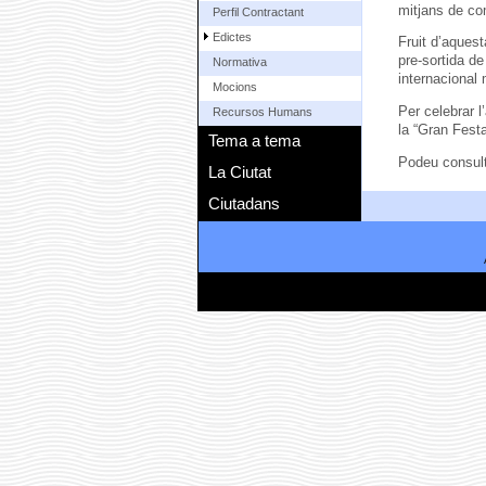
mitjans de co
Perfil Contractant
Edictes
Fruit d’aquest
pre-sortida de
Normativa
internacional 
Mocions
Per celebrar l
Recursos Humans
la “Gran Fest
Tema a tema
Podeu consult
La Ciutat
Ciutadans