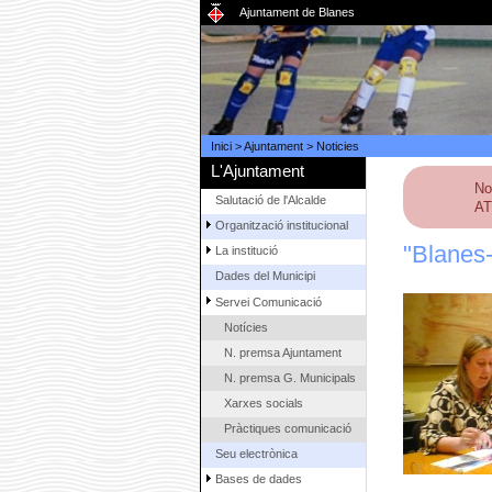
Ajuntament de Blanes
Inici
>
Ajuntament
>
Noticies
L'Ajuntament
No
Salutació de l'Alcalde
AT
Organització institucional
"Blanes
La institució
Dades del Municipi
Servei Comunicació
Notícies
N. premsa Ajuntament
N. premsa G. Municipals
Xarxes socials
Pràctiques comunicació
Seu electrònica
Bases de dades