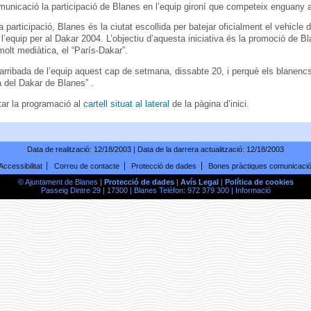
municació la participació de Blanes en l’equip gironí que competeix enguany a
a participació, Blanes és la ciutat escollida per batejar oficialment el vehicle d
 l’equip per al Dakar 2004. L’objectiu d’aquesta iniciativa és la promoció de 
molt mediàtica, el “París-Dakar”.
’arribada de l’equip aquest cap de setmana, dissabte 20, i perquè els blanencs
a del Dakar de Blanes” .
ar la programació al
cartell situat al lateral
de la pàgina d’inici.
Data de realització:
12/18/2003
| Data de la darrera actualització:
12/18/2003
Accessibilitat
Correu de contacte
Protecció de dades
Bones pràctiques comunicaci
© Ajuntament de Blanes |
Protecció de dades
|
Avís Legal
|
Política de cookies
Passeig Dintre 29 | 17300 | Blanes Telèfon: 972 379 300 |
Informació