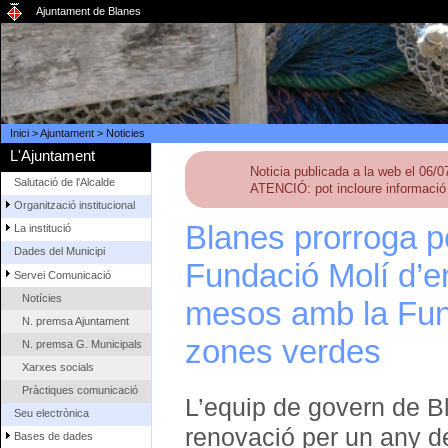
Ajuntament de Blanes
Inici
>
Ajuntament
>
Noticies
L'Ajuntament
Noticia publicada a la web el 06/
Salutació de l'Alcalde
ATENCIÓ: pot incloure informació 
Organització institucional
Blanes prorroga p
La institució
Dades del Municipi
Fundació Molí d’en
Servei Comunicació
Notícies
mesos amb la Fund
N. premsa Ajuntament
zones verdes
N. premsa G. Municipals
Xarxes socials
Pràctiques comunicació
L’equip de govern de B
Seu electrònica
renovació per un any d
Bases de dades