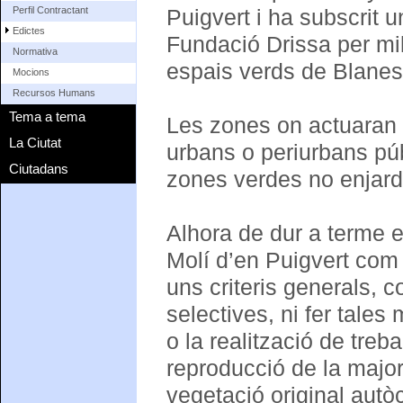
Perfil Contractant
Puigvert i ha subscrit 
Edictes
Fundació Drissa per mill
Normativa
espais verds de Blanes
Mocions
Recursos Humans
Tema a tema
Les zones on actuaran 
La Ciutat
urbans o periurbans púb
Ciutadans
zones verdes no enjardi
Alhora de dur a terme e
Molí d’en Puigvert com
uns criteris generals, c
selectives, ni fer tales
o la realització de tre
reproducció de la major
vegetació original autò