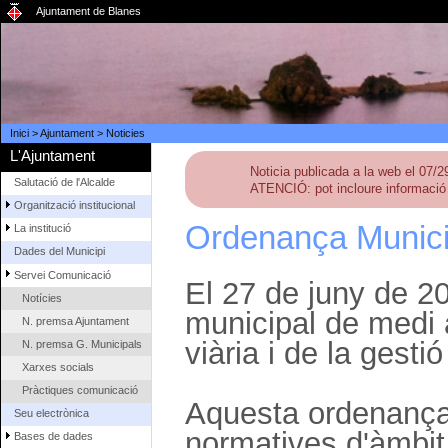
Ajuntament de Blanes
Inici
>
Ajuntament
>
Noticies
L'Ajuntament
Noticia publicada a la web el 07/
Salutació de l'Alcalde
ATENCIÓ: pot incloure informació 
Organització institucional
Ordenança Munici
La institució
Dades del Municipi
Servei Comunicació
El 27 de juny de 2
Notícies
municipal de medi 
N. premsa Ajuntament
viària i de la gesti
N. premsa G. Municipals
Xarxes socials
Pràctiques comunicació
Aquesta ordenança 
Seu electrònica
normatives d'àmbit
Bases de dades