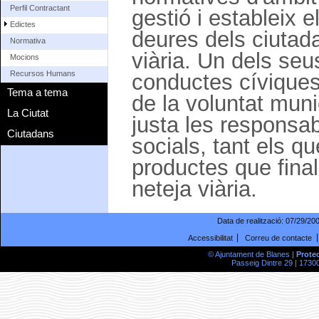
Perfil Contractant
gestió i estableix e
Edictes
deures dels ciutada
Normativa
viària. Un dels seu
Mocions
Recursos Humans
conductes cíviques 
Tema a tema
de la voluntat muni
La Ciutat
justa les responsab
Ciutadans
socials, tant els qu
productes que fina
neteja viària.
Data de realització:
07/29/20
Accessibilitat
Correu de contacte
© Ajuntament de Blanes |
Prote
Passeig Dintre 29 | 17300