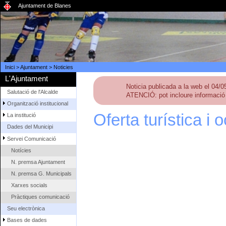
Ajuntament de Blanes
Inici
>
Ajuntament
>
Noticies
L'Ajuntament
Noticia publicada a la web el 04/
Salutació de l'Alcalde
ATENCIÓ: pot incloure informació 
Organització institucional
Oferta turística i o
La institució
Dades del Municipi
Servei Comunicació
Notícies
N. premsa Ajuntament
N. premsa G. Municipals
Xarxes socials
Pràctiques comunicació
Seu electrònica
Bases de dades