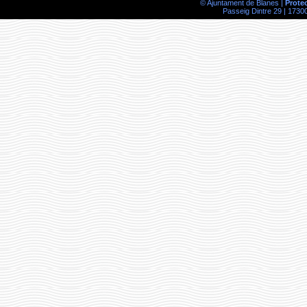
© Ajuntament de Blanes |
Prote
Passeig Dintre 29 | 17300