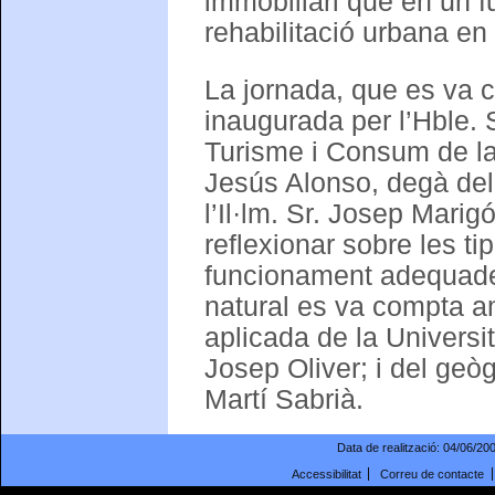
immobiliari que en un fu
rehabilitació urbana en
La jornada, que es va c
inaugurada per l’Hble. 
Turisme i Consum de la 
Jesús Alonso, degà del 
l’Il·lm. Sr. Josep Marig
reflexionar sobre les ti
funcionament adequades
natural es va compta a
aplicada de la Universi
Josep Oliver; i del geògr
Martí Sabrià.
Data de realització:
04/06/20
Accessibilitat
Correu de contacte