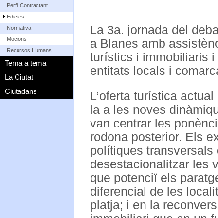
Perfil Contractant
Edictes
La 3a. jornada del deba
Normativa
Mocions
a Blanes amb assistènc
Recursos Humans
turístics i immobiliaris 
Tema a tema
entitats locals i comarc
La Ciutat
Ciutadans
L’oferta turística actua
la a les noves dinàmique
van centrar les ponèncie
rodona posterior. Els ex
polítiques transversals
desestacionalitzar les 
que potenciï els paratges
diferencial de les locali
platja; i en la reconver