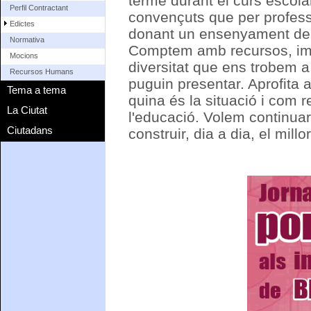
terme durant el curs escolar
Perfil Contractant
convençuts que per professi
Edictes
donant un ensenyament de qu
Normativa
Comptem amb recursos, imag
Mocions
diversitat que ens trobem a
Recursos Humans
puguin presentar. Aprofita 
Tema a tema
quina és la situació i com 
La Ciutat
l'educació. Volem continuar
Ciutadans
construir, dia a dia, el mill