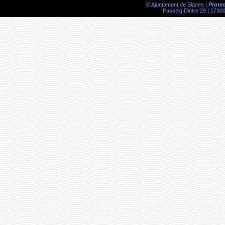
© Ajuntament de Blanes |
Prote
Passeig Dintre 29 | 17300