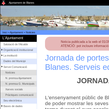
Ajuntament de Blanes
Inici
>
Ajuntament
>
Noticies
L'Ajuntament
Noticia publicada a la web el 01/
Salutació de l'Alcalde
ATENCIÓ: pot incloure informació 
Organització institucional
Jornada de portes
La institució
Dades del Municipi
Blanes. Serveis e
Servei Comunicació
Notícies
JORNAD
N. premsa Ajuntament
N. premsa G. Municipals
Xarxes socials
Pràctiques comunicació
L'ensenyament públic de Bla
Seu electrònica
de poder mostrar les seves 
Bases de dades