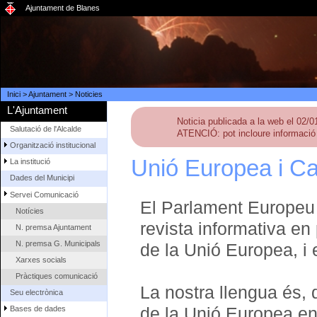
Ajuntament de Blanes
Inici
>
Ajuntament
>
Noticies
L'Ajuntament
Noticia publicada a la web el 02/
Salutació de l'Alcalde
ATENCIÓ: pot incloure informació 
Organització institucional
Unió Europea i Ca
La institució
Dades del Municipi
Servei Comunicació
El Parlament Europeu 
Notícies
revista informativa en 
N. premsa Ajuntament
N. premsa G. Municipals
de la Unió Europea, i 
Xarxes socials
Pràctiques comunicació
La nostra llengua és, d
Seu electrònica
de la Unió Europea en
Bases de dades