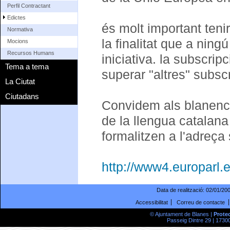
Perfil Contractant
Edictes
és molt important ten
Normativa
la finalitat que a ning
Mocions
Recursos Humans
iniciativa. la subscri
Tema a tema
superar "altres" subs
La Ciutat
Ciutadans
Convidem als blanencs
de la llengua catalan
formalitzen a l'adreça
http://www4.europarl.
Data de realització:
02/01/20
Accessibilitat
Correu de contacte
© Ajuntament de Blanes |
Prote
Passeig Dintre 29 | 17300