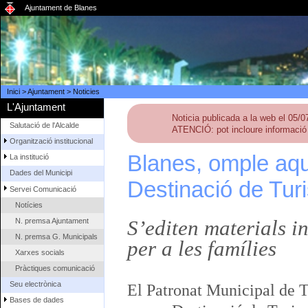
Ajuntament de Blanes
Inici
>
Ajuntament
>
Noticies
L'Ajuntament
Noticia publicada a la web el 05/
Salutació de l'Alcalde
ATENCIÓ: pot incloure informació 
Organització institucional
Blanes, omple aqu
La institució
Dades del Municipi
Destinació de Tur
Servei Comunicació
Notícies
S’editen materials i
N. premsa Ajuntament
N. premsa G. Municipals
per a les famílies
Xarxes socials
Pràctiques comunicació
Seu electrònica
El Patronat Municipal de T
Bases de dades