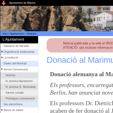
Ajuntament de Blanes
Inici
>
Ajuntament
>
Noticies
L'Ajuntament
Noticia publicada a la web el 05/
Salutació de l'Alcalde
ATENCIÓ: pot incloure informació 
Organització institucional
Donació al Marimu
La institució
Dades del Municipi
Servei Comunicació
D
onació alemanya al M
Notícies
N. premsa Ajuntament
Els professors,
encarregat
N. premsa G. Municipals
Berlin
, han anunciat nove
Xarxes socials
Pràctiques comunicació
Els professors Dr. Dietri
Seu electrònica
acaben de fer donació al 
Bases de dades