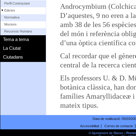
Perfil Contractant
Androcymbium (Colchicace
Edictes
D’aquestes, 9 no eren a l
Normativa
amb 38 de les 56 espècies
Mocions
Recursos Humans
del món i referència obli
Tema a tema
d’una òptica científica c
La Ciutat
Cal recordar que el gènere
Ciutadans
central de la recerca cient
Els professors U. & D. Mü
botànica clàssica, han do
famílies
Amaryllidace
æ
mateix tipus.
Data de realització:
05/03/20
Accessibilitat
Correu de contacte
© Ajuntament de Blanes |
Prote