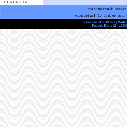
C E R C A D O R
Data de realització:
09/05/20
Accessibilitat
Correu de contacte
© Ajuntament de Blanes |
Prote
Passeig Dintre 29 | 17300