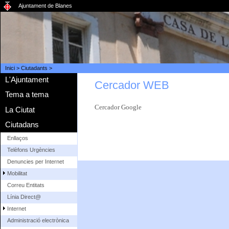
Ajuntament de Blanes
Inici
>
Ciutadants
>
L'Ajuntament
Cercador WEB
Tema a tema
Cercador Google
La Ciutat
Ciutadans
Enllaços
Telèfons Urgències
Denuncies per Internet
Mobilitat
Correu Entitats
Línia Direct@
Internet
Administració electrònica