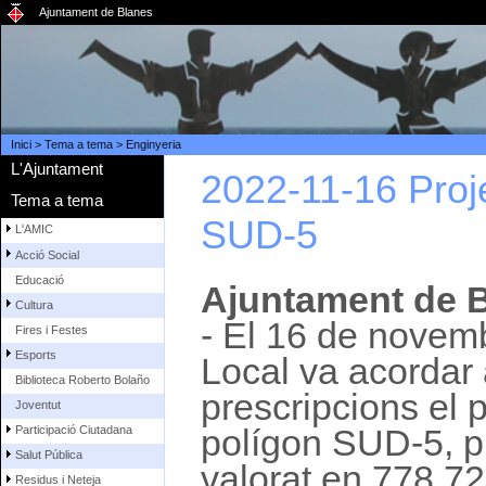
Ajuntament de Blanes
Inici
>
Tema a tema
>
Enginyeria
L'Ajuntament
2022-11-16 Proje
Tema a tema
SUD-5
L'AMIC
Acció Social
Educació
Ajuntament de B
Cultura
- El 16 de novem
Fires i Festes
Esports
Local va acordar
Biblioteca Roberto Bolaño
prescripcions el p
Joventut
polígon SUD-5, 
Participació Ciutadana
Salut Pública
valorat en 778.72
Residus i Neteja