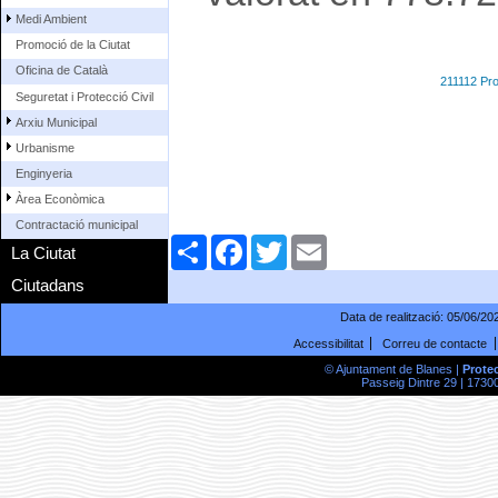
Medi Ambient
Promoció de la Ciutat
Oficina de Català
211112 Proj
Seguretat i Protecció Civil
Arxiu Municipal
Urbanisme
Enginyeria
Àrea Econòmica
Contractació municipal
Comparteix
Facebook
Twitter
Email
La Ciutat
Ciutadans
Data de realització:
05/06/20
Accessibilitat
Correu de contacte
© Ajuntament de Blanes |
Prote
Passeig Dintre 29 | 17300