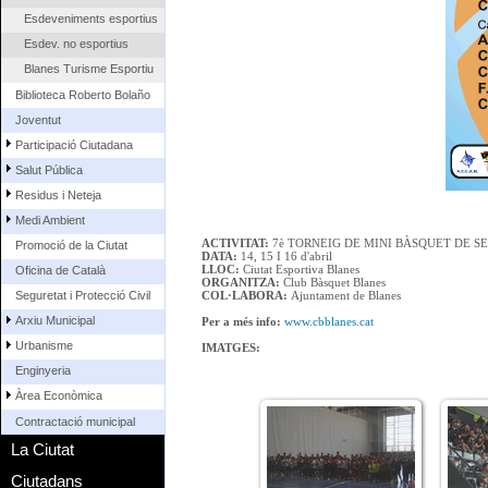
Esdeveniments esportius
Esdev. no esportius
Blanes Turisme Esportiu
Biblioteca Roberto Bolaño
Joventut
Participació Ciutadana
Salut Pública
Residus i Neteja
Medi Ambient
ACTIVITAT:
7è TORNEIG DE MINI BÀSQUET DE 
Promoció de la Ciutat
DATA:
14, 15 I 16 d'abril
LLOC:
Ciutat Esportiva Blanes
Oficina de Català
ORGANITZA:
Club Bàsquet Blanes
Seguretat i Protecció Civil
COL·LABORA:
Ajuntament de Blanes
Arxiu Municipal
Per a més info:
www.cbblanes.cat
Urbanisme
IMATGES:
Enginyeria
Àrea Econòmica
Contractació municipal
La Ciutat
Ciutadans