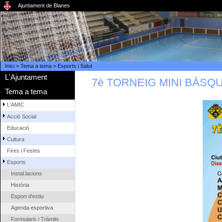
Ajuntament de Blanes
Inici
>
Tema a tema
>
Esports i Salut
L'Ajuntament
7è TORNEIG MINI BÀSQ
Tema a tema
L'AMIC
Acció Social
Educació
Cultura
Fires i Festes
Esports
Instal.lacions
Història
Esport d'estiu
Agenda esportiva
Formularis i Tràmits