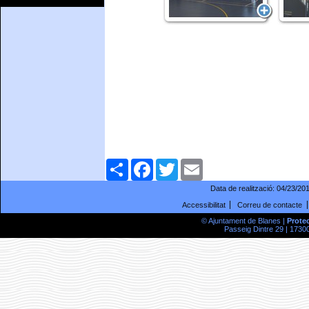
Comparteix
Facebook
Twitter
Email
Data de realització:
04/23/20
Accessibilitat
Correu de contacte
© Ajuntament de Blanes |
Prote
Passeig Dintre 29 | 17300