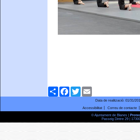
Comparteix
Facebook
Twitter
Email
Data de realització:
01/31/20
Accessibilitat
Correu de contacte
© Ajuntament de Blanes |
Prote
Passeig Dintre 29 | 17300