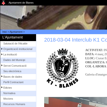
Ajuntament de Blanes
Inici
>
Ajuntament
>
L'Ajuntament
2018-03-04 Interclub K1 Co
Salutació de l'Alcalde
Organització institucional
ACTIVITAT:
IN
DATA:
4 març 2
La institució
LLOC:
Ciutat E
Dades del Municipi
ORGANITZA:
Servei Comunicació
COL·LABORA
Seu electrònica
Galeria d'imatge
Bases de dades
Perfil Contractant
Edictes
Normativa
Mocions
Recursos Humans