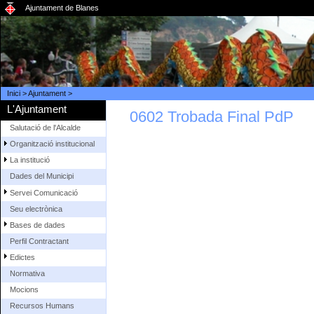
Ajuntament de Blanes
Inici
>
Ajuntament
>
L'Ajuntament
0602 Trobada Final PdP
Salutació de l'Alcalde
Organització institucional
La institució
Dades del Municipi
Servei Comunicació
Seu electrònica
Bases de dades
Perfil Contractant
Edictes
Normativa
Mocions
Recursos Humans