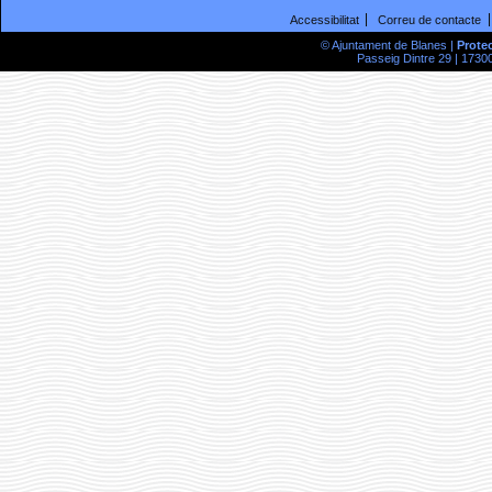
Accessibilitat
Correu de contacte
© Ajuntament de Blanes |
Prote
Passeig Dintre 29 | 17300