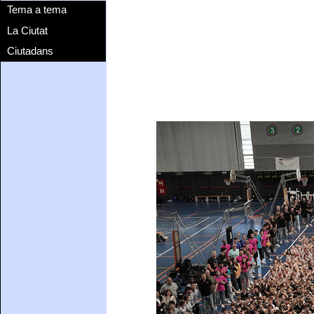
Tema a tema
La Ciutat
Ciutadans