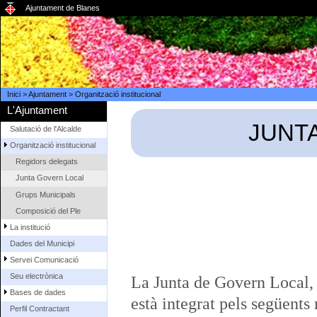
Ajuntament de Blanes
Inici
>
Ajuntament
>
Organització institucional
L'Ajuntament
JUNT
Salutació de l'Alcalde
Organització institucional
Regidors delegats
Junta Govern Local
Grups Municipals
Composició del Ple
La institució
Dades del Municipi
Servei Comunicació
Seu electrònica
La Junta de Govern Local, 
Bases de dades
està integrat pels següent
Perfil Contractant