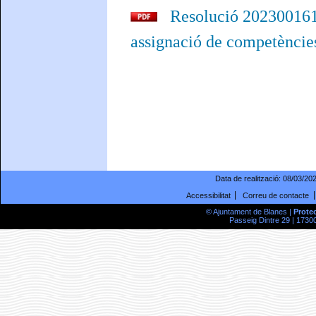
Resolució 2023001617
assignació de competèncie
Data de realització:
08/03/20
Accessibilitat
Correu de contacte
© Ajuntament de Blanes |
Prote
Passeig Dintre 29 | 17300