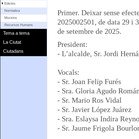
Edictes
Primer. Deixar sense efect
Normativa
Mocions
2025002501, de data 29 i 
Recursos Humans
de setembre de 2025.
Tema a tema
La Ciutat
President:
Ciutadans
- L’alcalde, Sr. Jordi Her
Vocals:
- Sr. Joan Felip Furés
- Sra. Gloria Agudo Romá
- Sr. Mario Ros Vidal
- Sr. Javier López Juárez
- Sra. Eslaysa Indira Reyn
- Sr. Jaume Frigola Bourlo