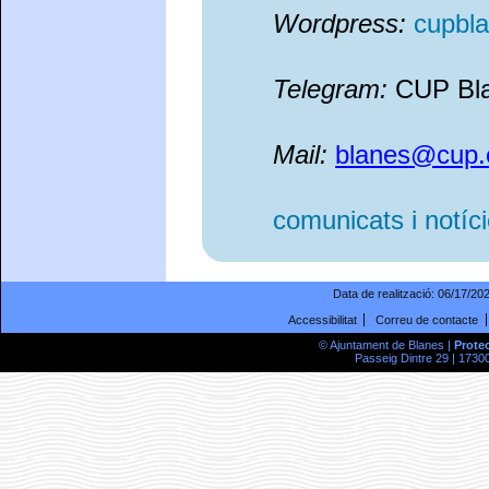
Wordpress:
cupbl
Telegram:
CUP Bl
Mail:
blanes@cup.
comunicats i notíc
Data de realització:
06/17/20
Accessibilitat
Correu de contacte
© Ajuntament de Blanes |
Prote
Passeig Dintre 29 | 17300