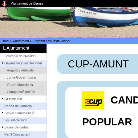
Ajuntament de Blanes
Inici
>
Ajuntament
>
Organització institucional
L'Ajuntament
Salutació de l'Alcalde
CUP-AMUNT
Organització institucional
Regidors delegats
Junta Govern Local
Grups Municipals
Composició del Ple
CAND
La institució
Dades del Municipi
Servei Comunicació
POPULAR
Seu electrònica
Bases de dades
Perfil Contractant