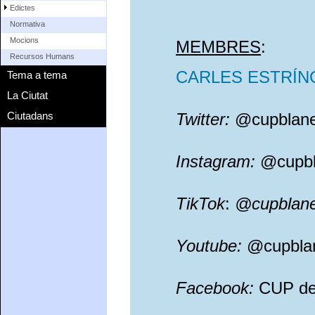
Edictes
Normativa
Mocions
MEMBRES
:
Recursos Humans
CARLES ESTRÍN
Tema a tema
La Ciutat
Twitter:
@cupblan
Ciutadans
Instagram:
@cupbl
TikTok
:
@cupblan
Youtube:
@cupbla
Facebook:
CUP de