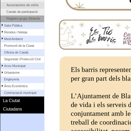
Associacions de veïns
Canals de participació
Registre grups d'interès
Salut Pública
Residus i Neteja
Medi Ambient
Promoció de la Ciutat
Oficina de Català
Seguretat i Protecció Civil
Arxiu Municipal
Els barris represente
Urbanisme
per gran part dels bl
Enginyeria
Àrea Econòmica
Contractació municipal
L’Ajuntament de Blane
La Ciutat
de vida i els serveis 
Ciutadans
conjuntament amb les
treball de coordinació
accessibilitat, posem 