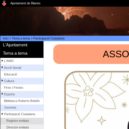
Ajuntament de Blanes
Inici
>
Tema a tema
>
Participació Ciutadana
L'Ajuntament
ASSO
Tema a tema
L'AMIC
Acció Social
Educació
Cultura
Fires i Festes
Esports
Biblioteca Roberto Bolaño
Joventut
Participació Ciutadana
Registre entitats
Directori entitats