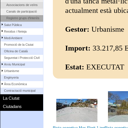
d'una tanca metàl·lica
Associacions de veïns
actualment està ubica
Canals de participació
Registre grups d'interès
Salut Pública
Gestor:
Urbanisme
Residus i Neteja
Medi Ambient
Promoció de la Ciutat
Import:
33.217,85 
Oficina de Català
Seguretat i Protecció Civil
Arxiu Municipal
Estat:
EXECUTAT
Urbanisme
Enginyeria
Àrea Econòmica
Contractació municipal
La Ciutat
Ciutadans
Pista esportiva Mas Florit 1.jpg
Pista esportiv