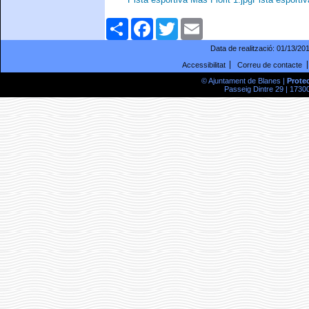
Comparteix
Facebook
Twitter
Email
Data de realització:
01/13/20
Accessibilitat
Correu de contacte
© Ajuntament de Blanes |
Prote
Passeig Dintre 29 | 17300