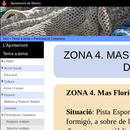
Ajuntament de Blanes
Inici
>
Tema a tema
>
Participació Ciutadana
L'Ajuntament
ZONA 4. MAS
Tema a tema
L'AMIC
D
Acció Social
Educació
Cultura
Fires i Festes
ZONA 4. Mas Florit.
Esports
Biblioteca Roberto Bolaño
Joventut
Situació
: Pista Espo
Participació Ciutadana
formigó, a sobre de l
Registre entitats
Directori entitats