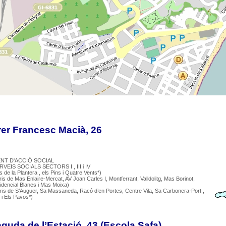
er Francesc Macià, 26
NT D'ACCIÓ SOCIAL
VEIS SOCIALS SECTORS I , III i IV
is de la Plantera , els Pins i Quatre Vents*)
rris de Mas Enlaire-Mercat, AV Joan Carles I, Montferrant, Valldolitg, Mas Borinot,
idencial Blanes i Mas Moixa)
rris de S’Auguer, Sa Massaneda, Racó d’en Portes, Centre Vila, Sa Carbonera-Port ,
 i Els Pavos*)
guda de l’Estació, 43 (Escola Safa)