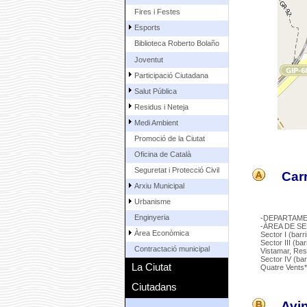
Fires i Festes
Esports
Biblioteca Roberto Bolaño
Joventut
Participació Ciutadana
Salut Pública
Residus i Neteja
Medi Ambient
Promoció de la Ciutat
Oficina de Català
Seguretat i Protecció Civil
Carr
Arxiu Municipal
Urbanisme
Enginyeria
-DEPARTAME
-ÀREA DE SER
Àrea Econòmica
Sector I (barr
Sector III (ba
Contractació municipal
Vistamar, Res
Sector IV (ba
La Ciutat
Quatre Vents*
Ciutadans
Avin