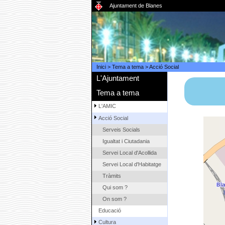
Ajuntament de Blanes
Inici
>
Tema a tema
>
Acció Social
L'Ajuntament
Tema a tema
L'AMIC
Acció Social
Serveis Socials
Igualtat i Ciutadania
Servei Local d'Acollida
Servei Local d'Habitatge
Tràmits
Qui som ?
On som ?
Educació
Cultura