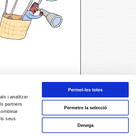
Permet-les totes
ls i analitzar
ls partners
Permetre la selecció
 combinar
els seus
Denega