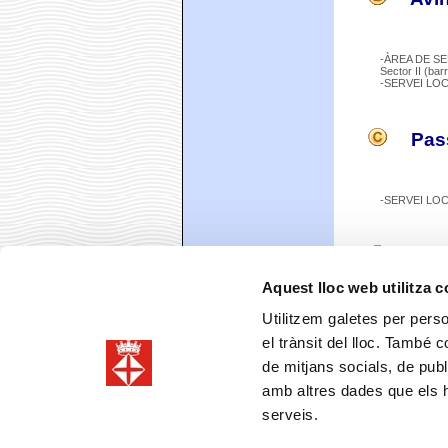
-ÀREA DE SE
Sector II (bar
-SERVEI LOC
Pass
-SERVEI LO
Plaç
Aquest lloc web utilitza 
Utilitzem galetes per person
-ÀREA D'IGU
-SERVEI DE 
el trànsit del lloc. També 
de mitjans socials, de publ
*Barris que tene
amb altres dades que els hà
serveis.
Comparteix
Faceboo
T