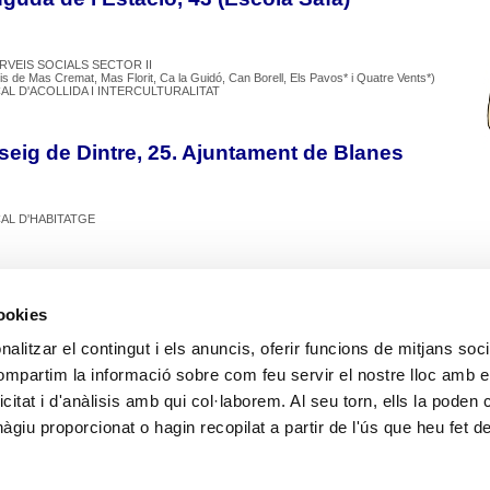
RVEIS SOCIALS SECTOR II
ris de Mas Cremat, Mas Florit, Ca la Guidó, Can Borell, Els Pavos* i Quatre Vents*)
AL D'ACOLLIDA I INTERCULTURALITAT
eig de Dintre, 25. Ajuntament de Blanes
CAL D'HABITATGE
a Argentina, 5
cookies
alitzar el contingut i els anuncis, oferir funcions de mitjans socia
ALTAT I CIUTADANIA
POLÍTIQUES D´ IGUALTAT
compartim la informació sobre com feu servir el nostre lloc amb e
icitat i d'anàlisis amb qui col·laborem. Al seu torn, ells la poden
n de referència diferents Sectors
giu proporcionat o hagin recopilat a partir de l'ús que heu fet d
k
witter
Email