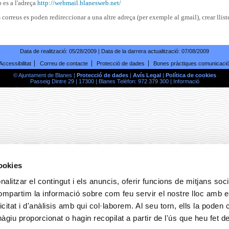
 es a l'adreça
http://webmail.blanesweb.net/
 correus es poden redireccionar a una altre adreça (per exemple al gmail), crear llistes
Data de realització:
05/28/2009
| Data de la darrera actualització:
07/08/2009
Accessibilitat
Correu de contacte
Protecció de dades
Bones pràctiques comunicaci
© Ajuntament de Blanes |
Protecció de dades
|
Avís Legal
|
Política de cookies
Passeig Dintre 29 | 17300 | Blanes Telèfon: 972 379 300 |
Informació
cookies
alitzar el contingut i els anuncis, oferir funcions de mitjans socia
compartim la informació sobre com feu servir el nostre lloc amb e
icitat i d'anàlisis amb qui col·laborem. Al seu torn, ells la poden
giu proporcionat o hagin recopilat a partir de l'ús que heu fet d