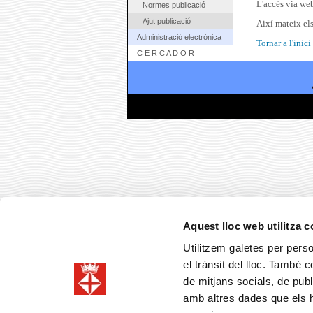
L'accés via web
Normes publicació
Ajut publicació
Així mateix els
Administració electrònica
Tornar a l'inici
C E R C A D O R
Aquest lloc web utilitza 
Utilitzem galetes per person
el trànsit del lloc. També 
de mitjans socials, de publ
amb altres dades que els hà