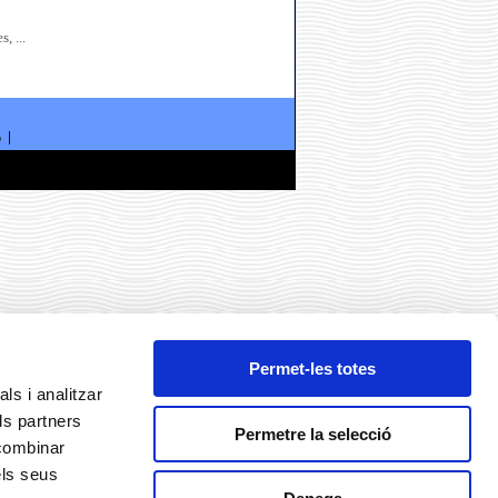
, ...
ó
Permet-les totes
ls i analitzar
ls partners
Permetre la selecció
 combinar
els seus