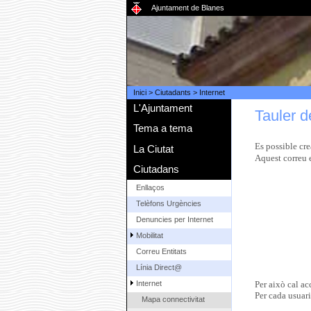
Ajuntament de Blanes
Inici
>
Ciutadants
>
Internet
L'Ajuntament
Tauler d
Tema a tema
Es possible cr
La Ciutat
Aquest correu e
Ciutadans
Enllaços
Telèfons Urgències
Denuncies per Internet
Mobilitat
Correu Entitats
Línia Direct@
Per això cal acc
Internet
Per cada usuari
Mapa connectivitat