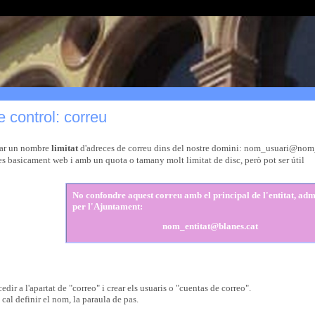
e control: correu
ear un nombre
limitat
d'adreces de correu dins del nostre domini: nom_usuari@nom_
s basicament web i amb un quota o tamany molt limitat de disc, però pot ser útil
No
confondre aquest correu amb el principal de l'entitat, adm
per l'Ajuntament
:
nom_entitat@blanes.cat
edir a l'apartat de "correo" i crear els usuaris o "cuentas de correo".
 cal definir el nom, la paraula de pas.