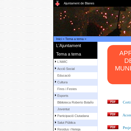
Ajuntament de Blanes
Inici
>
Tema a tema
>
L'Ajuntament
APR
Tema a tema
D
L'AMIC
MUNI
Acció Social
Educació
Cultura
Fires i Festes
Esports
Certi
Biblioteca Roberto Bolaño
Joventut
Acor
Participació Ciutadana
Salut Pública
Proje
Residus i Neteja