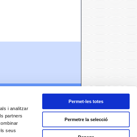
ó
Permet-les totes
ls i analitzar
ls partners
Permetre la selecció
 combinar
els seus