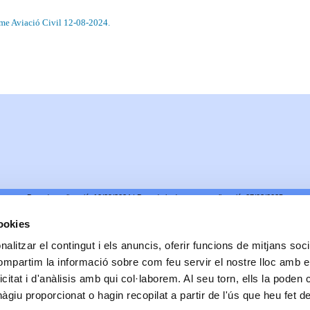
me Aviació Civil 12-08-2024.
Data de realització:
10/29/2024
| Data de la darrera actualització:
07/03/2025
Accessibilitat
Correu de contacte
Protecció de dades
Bones pràctiques comunicaci
cookies
© Ajuntament de Blanes |
Protecció de dades
|
Avís Legal
|
Política de cookies
Passeig Dintre 29 | 17300 | Blanes Telèfon: 972 379 300 |
Informació
alitzar el contingut i els anuncis, oferir funcions de mitjans socia
compartim la informació sobre com feu servir el nostre lloc amb e
icitat i d'anàlisis amb qui col·laborem. Al seu torn, ells la poden
giu proporcionat o hagin recopilat a partir de l'ús que heu fet d