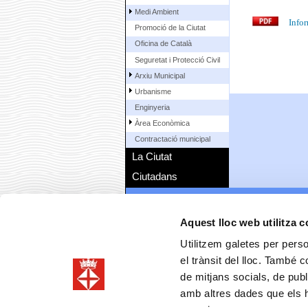
Medi Ambient
Infor
Promoció de la Ciutat
Oficina de Català
Seguretat i Protecció Civil
Arxiu Municipal
Urbanisme
Enginyeria
Àrea Econòmica
Contractació municipal
La Ciutat
Ciutadans
Aquest lloc web utilitza 
Utilitzem galetes per person
el trànsit del lloc. També 
de mitjans socials, de publ
amb altres dades que els hà