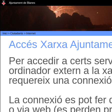
Ajuntament de Blanes
Inici
>
Ciutadants
>
Internet
Accés Xarxa Ajuntam
Per accedir a certs ser
ordinador extern a la x
requereix una connexió
La connexió es pot fer
o via web (es perden p