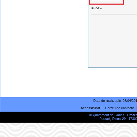
Data de realització:
08/04/20
Accessibilitat
Correu de contacte
© Ajuntament de Blanes |
Prote
Passeig Dintre 29 | 17300