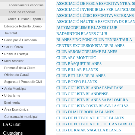
ASSOCIACIÓ DE PESCA ESPORTIVA NTRA. S
Esdeveniments esportius
ASSOCIACIÓ INVENCIBLES PER LA INCLUS
Esdev. no esportius
ASSOCIACIÓ LÚDIC ESPORTIVA VETERANS
Blanes Turisme Esportiu
ASSOCIACIÓ NÀUTICA ESPORTIVA DE BLA
Biblioteca Roberto Bolaño
AUTOMODELISME BLANES CLUB
Joventut
BADMINTON BLANES CLUB
BLANES PING-PONG CLUB TENNIS TAULA
Participació Ciutadana
CENTRE EXCURSIONISTA DE BLANES
Salut Pública
CLUB AEROMODELISME BLANES
Residus i Neteja
CLUB ARC MONTJUÏC
Medi Ambient
CLUB BÀSQUET BLANES
Promoció de la Ciutat
CLUB BILLAR BLANES
Oficina de Català
CLUB BITLLES DE BLANES
CLUB BOXEO BLANES
Seguretat i Protecció Civil
CLUB CICLISTA BLANDA ESPARTANS
Arxiu Municipal
CLUB CICLISTA BLANDENSE
Urbanisme
CLUB CICLISTA BLANES SA PALOMERA
Enginyeria
CLUB CICLISTA COSTA BRAVA LA SELVA
Àrea Econòmica
CLUB D'HALTEROFILIA BLANES
Contractació municipal
CLUB DE FUTBOL ATLHETIC BLANES
La Ciutat
CLUB DE FUTBOL ATLHETIC CAN BORELL
CLUB DE KAIAK S'AGULLA BLANES
Ciutadans