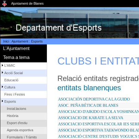
Ajuntament de Blanes
Inici
:
Ajuntament
:
Esports
L'Ajuntament
Tema a tema
CLUBS I ENTIT
L'AMIC
Acció Social
Relació entitats registra
Educació
entitats blanenques
Cultura
Fires i Festes
ASOCIACIÓN DEPORTIVA CA LA GUIDO
Esports
ASOC. PEÑA BÉTICA DE BLANES
Instal.lacions
ASSOCIACIO D'AIKIDO ESCOLA YOSHINKA
Història
ASSOCIACIO DE KARATE LA SELVA
Esport d'estiu
ASSOCIACIO ESPORTIVA ESCOLAR IES SE
ASSOCIACIO ESPORTIVA TAEKWONDO BLA
Agenda esportiva
ASSOCIACIÓ CENTRE D'ESTUDIS YOGUIC
Formularis i Tràmits