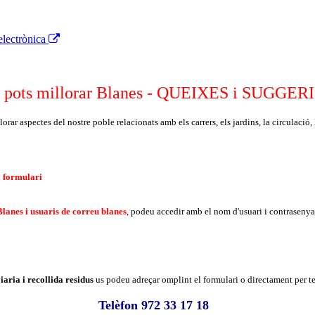
electrònica
 pots millorar Blanes - QUEIXES i SUGGE
r aspectes del nostre poble relacionats amb els carrers, els jardins, la circulació, la 
l formulari
Blanes i usuaris de correu blanes
,
podeu accedir amb el nom d'usuari i contrasenya 
iaria i recollida
residus
us podeu adreçar omplint el formulari o directament per t
Telèfon
972 33 17 18