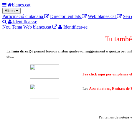
blanes.cat
Altres
Participació ciutadana
Directori entitats
Web blanes.cat
Seu 
Identificar-se
Nou Tema
Web blanes.cat
Identificar-se
Tu també
La
línia direct@
permet fer-nos arribar qualsevol suggeriment o queixa per millora
etc...
Fes click aquí per emplenar e
Les
Associacions, Entitats de 
Per temes de
neteja v