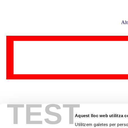
Alt
TEST
Aquest lloc web utilitza 
Utilitzem galetes per person