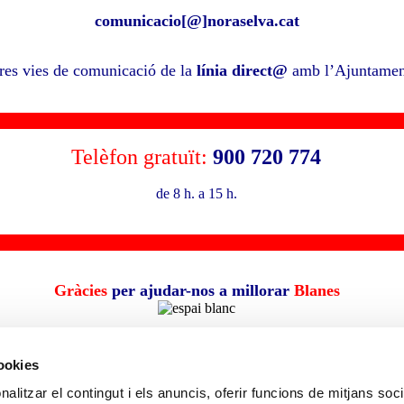
comunicacio[@]noraselva.cat
res vies de comunicació de la
línia direct@
amb l’Ajuntamen
Telèfon gratuït:
900 720 774
de 8 h. a 15 h.
Gràcies
per ajudar-nos a millorar
Blanes
cookies
alitzar el contingut i els anuncis, oferir funcions de mitjans socia